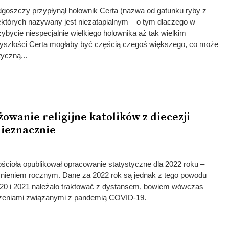
goszczy przypłynął holownik Certa (nazwa od gatunku ryby z
ektórych nazywany jest niezatapialnym – o tym dlaczego w
ybycie niespecjalnie wielkiego holownika aż tak wielkim
rzyszłości Certa mogłaby być częścią czegoś większego, co może
yczną...
owanie religijne katolików z diecezji
nieznacznie
Kościoła opublikował opracowanie statystyczne dla 2022 roku –
nieniem rocznym. Dane za 2022 rok są jednak z tego powodu
2020 i 2021 należało traktować z dystansem, bowiem wówczas
trzeniami związanymi z pandemią COVID-19.