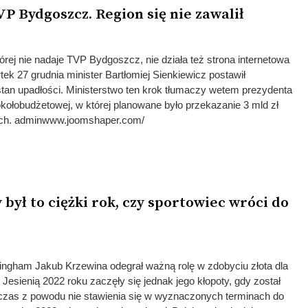
P Bydgoszcz. Region się nie zawalił
ej nie nadaje TVP Bydgoszcz, nie działa też strona internetowa
ek 27 grudnia minister Bartłomiej Sienkiewicz postawił
tan upadłości. Ministerstwo ten krok tłumaczy wetem prezydenta
ołobudżetowej, w której planowane było przekazanie 3 mld zł
ych. adminwww.joomshaper.com/
był to ciężki rok, czy sportowiec wróci do
ingham Jakub Krzewina odegrał ważną rolę w zdobyciu złota dla
 Jesienią 2022 roku zaczęły się jednak jego kłopoty, gdy został
czas z powodu nie stawienia się w wyznaczonych terminach do