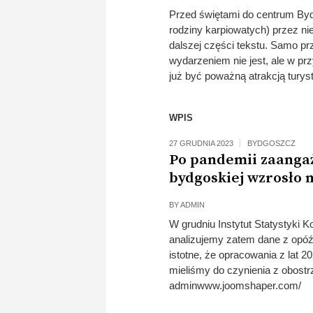
Przed świętami do centrum Byd
rodziny karpiowatych) przez ni
dalszej części tekstu. Samo prz
wydarzeniem nie jest, ale w p
już być poważną atrakcją turyst
WPIS
27 GRUDNIA 2023
BYDGOSZCZ
Po pandemii zaangaż
bydgoskiej wzrosło 
BY
ADMIN
W grudniu Instytut Statystyki 
analizujemy zatem dane z opóź
istotne, że opracowania z lat 
mieliśmy do czynienia z obos
adminwww.joomshaper.com/