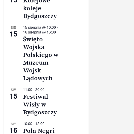
Kolejowe
koleje
Bydgoszczy
15 sierpnia @ 10:00
-
SIE
15
16 sierpnia @ 16:00
Święto
Wojska
Polskiego w
Muzeum
Wojsk
Lądowych
11:00
-
20:00
SIE
15
Festiwal
Wisły w
Bydgoszczy
10:00
-
12:00
SIE
16
Pola Negri –