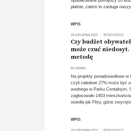
opublikowane pomiędzy 20 list
płatnie, zatem to zasługa nas
WPIS
29 GRUDNIA 2023
BYDGOSZCZ
Czy budżet obywatel
może czuć niedosyt.
metodę
BY
ADMIN
Na projekty ponadosiedlowe w t
czyli zaledwie 27% może być u
wodnego w Parku Centalnym. Sp
zagłosowało 1403 mieszkańców
osiedla jak Flisy, gdzie zwycięsk
WPIS
28 GRUDNIA 2023
BYDGOSZCZ