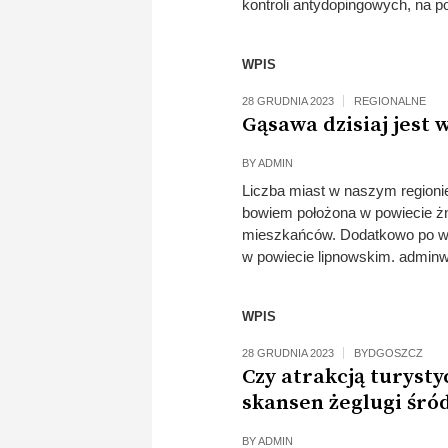
kontroli antydopingowych, na p
WPIS
28 GRUDNIA 2023
REGIONALNE
Gąsawa dzisiaj jest 
BY
ADMIN
Liczba miast w naszym regionie
bowiem położona w powiecie ż
mieszkańców. Dodatkowo po wsch
w powiecie lipnowskim. admi
WPIS
28 GRUDNIA 2023
BYDGOSZCZ
Czy atrakcją turysty
skansen żeglugi śró
BY
ADMIN