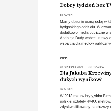
Dobry tydzień bez TV
BY
ADMIN
Mamy obecnie ósmą dobę w któr
bydgoskiego oddziału. W czwart
dodatkowo media publiczne w s
Andrzeja Dudy wobec ustawy ok
wsparcia dla mediów publiczn
WPIS
28 GRUDNIA 2023
KRUSZWICA
Dla Jakuba Krzewiny 
dużych wyników?
BY
ADMIN
W 2018 roku w brytyjskim Birm
polskiej sztafety 4×400 metrów.
zdyskwalifikowany na dłuższy 