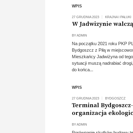
WPIS
27 GRUDNIA 2023
KRAJNA I PAŁUKI
W Jadwizynie walczą
BY
ADMIN
Na początku 2021 roku PKP PLK 
Bydgoszcz z Piłą w miejscowo
Mieszkańcy Jadwiżyna od tego
sytuacji muszą nadrabiać drogi
do końca...
WPIS
27 GRUDNIA 2023
BYDGOSZCZ
Terminal Bydgoszcz-
organizacja ekologi
BY
ADMIN
Porównanie skutków budowy te