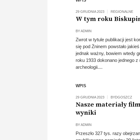
WPIS
29 GRUDNIA 2023
REGIONALNE
W tym roku Biskupin
BY
ADMIN
Zwrot w tytule publikacji jest
się pod Żninem powstało jakieś 
jednak ważny, bowiem wtedy gr
roku 1933 dokonano jednego z n
archeologii....
WPIS
29 GRUDNIA 2023
BYDGOSZCZ
Nasze materiały fi
wyniki
BY
ADMIN
Przeszło 327 tys. razy obejrzan