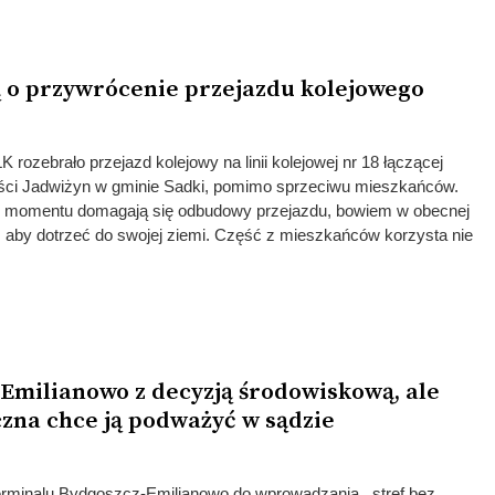
 o przywrócenie przejazdu kolejowego
rozebrało przejazd kolejowy na linii kolejowej nr 18 łączącej
ści Jadwiżyn w gminie Sadki, pomimo sprzeciwu mieszkańców.
 momentu domagają się odbudowy przejazdu, bowiem w obecnej
, aby dotrzeć do swojej ziemi. Część z mieszkańców korzysta nie
Emilianowo z decyzją środowiskową, ale
czna chce ją podważyć w sądzie
rminalu Bydgoszcz-Emilianowo do wprowadzania ,,stref bez