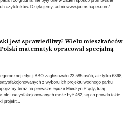
opada i 20 grudnia, nie były one w żaden sposób promowane
zych czytelników. Dziękujemy. adminwww.joomshaper.com/
ski jest sprawiedliwy? Wielu mieszkańców
 Polski matematyk opracował specjalną
egorocznej edycji BBO zagłosowało 23.585 osób, ale tylko 6368,
satysfakcjonowanych z wyboru ich projektu wodnego parku
ojrzmy teraz na pierwsze lepsze Miedzyń Prądy, tutaj
, ale usatysfakcjonowanych może być 462, są co prawda takie
i projekt...