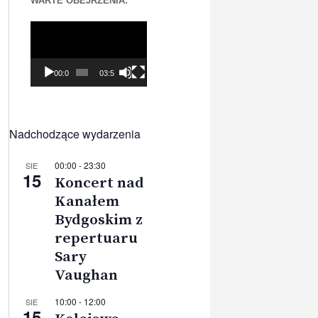
WARTE OBEJRZENIA:
Odtwarzacz
video
00:00
03:56
Nadchodzące wydarzenia
00:00
-
23:30
SIE
15
Koncert nad
Kanałem
Bydgoskim z
repertuaru
Sary
Vaughan
10:00
-
12:00
SIE
15