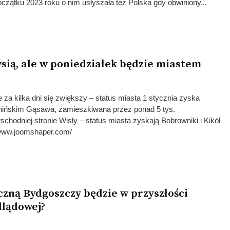
oczątku 2023 roku o nim usłyszała też Polska gdy obwiniony...
wsią, ale w poniedziałek będzie miastem
 za kilka dni się zwiększy – status miasta 1 stycznia zyska
nińskim Gąsawa, zamieszkiwana przez ponad 5 tys.
odniej stronie Wisły – status miasta zyskają Bobrowniki i Kikół
nwww.joomshaper.com/
czną Bydgoszczy będzie w przyszłości
dlądowej?