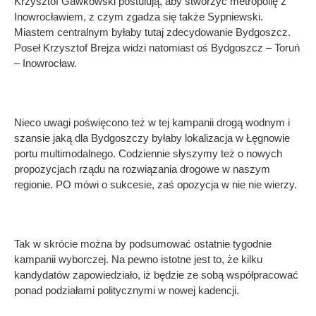
Krzysztof Gawkowski postulują, aby stworzyć metropolię z
Inowrocławiem, z czym zgadza się także Sypniewski.
Miastem centralnym byłaby tutaj zdecydowanie Bydgoszcz.
Poseł Krzysztof Brejza widzi natomiast oś Bydgoszcz – Toruń
– Inowrocław.
Nieco uwagi poświęcono też w tej kampanii drogą wodnym i
szansie jaką dla Bydgoszczy byłaby lokalizacja w Łęgnowie
portu multimodalnego. Codziennie słyszymy też o nowych
propozycjach rządu na rozwiązania drogowe w naszym
regionie. PO mówi o sukcesie, zaś opozycja w nie nie wierzy.
Tak w skrócie można by podsumować ostatnie tygodnie
kampanii wyborczej. Na pewno istotne jest to, że kilku
kandydatów zapowiedziało, iż będzie ze sobą współpracować
ponad podziałami politycznymi w nowej kadencji.