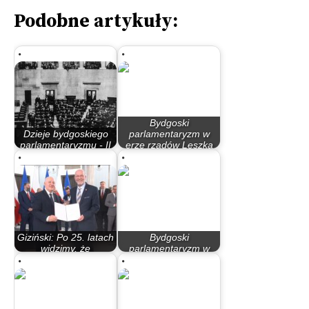
Podobne artykuły:
Bydgoski
Dzieje bydgoskiego
parlamentaryzm w
parlamentaryzmu - II
erze rządów Leszka
Rzeczypospolita
Millera…
Giziński: Po 25. latach
Bydgoski
widzimy, że
parlamentaryzm w
dwustołeczność…
latach 90