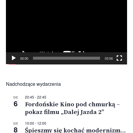
video
00:00
03:56
Nadchodzące wydarzenia
20:45
-
22:45
SIE
6
Fordońskie Kino pod chmurką –
pokaz filmu „Dalej Jazda 2”
10:00
-
12:00
SIE
8
Śpieszmy się kochać modernizm…