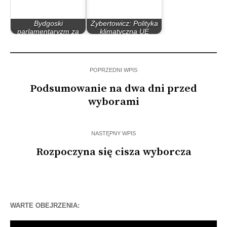
Bydgoski
Zybertowicz: Polityka
parlamentaryzm za
klimatyczna UE
rządów PO – PiS
sprzeczna z…
POPRZEDNI WPIS
Podsumowanie na dwa dni przed
wyborami
NASTĘPNY WPIS
Rozpoczyna się cisza wyborcza
WARTE OBEJRZENIA:
Odtwarzacz