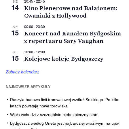
20:45
-
22:45
SIE
14
Kino Plenerowe nad Balatonem:
Cwaniaki z Hollywood
00:00
-
23:30
SIE
15
Koncert nad Kanałem Bydgoskim
z repertuaru Sary Vaughan
10:00
-
12:00
SIE
15
Kolejowe koleje Bydgoszczy
Zobacz kalendarz
NAJNOWSZE ARTYKUŁY
Ruszyła budowa linii tramwajowej wzdłuż Solskiego. Po kilku
latach powstają nowe torowiska
Wisła wchodzi z szczególnie niebezpieczny stan!
Bydgoszcz według Onetu jest najbardziej wrażliwym na upał