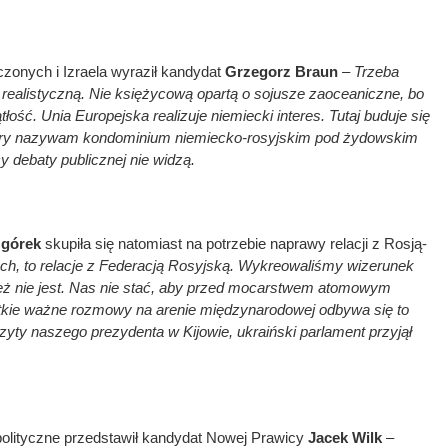
onych i Izraela wyraził kandydat
Grzegorz Braun
–
Trzeba
 realistyczną. Nie księżycową opartą o sojusze zaoceaniczne, bo
łość. Unia Europejska realizuje niemiecki interes. Tutaj buduje się
który nazywam kondominium niemiecko-rosyjskim pod żydowskim
y debaty publicznej nie widzą.
górek
skupiła się natomiast na potrzebie naprawy relacji z Rosją-
ach, to relacje z Federacją Rosyjską. Wykreowaliśmy wizerunek
ież nie jest. Nas nie stać, aby przed mocarstwem atomowym
ie ważne rozmowy na arenie międzynarodowej odbywa się to
zyty naszego prezydenta w Kijowie, ukraiński parlament przyjął
lityczne przedstawił kandydat Nowej Prawicy
Jacek Wilk
–