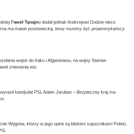
dniej P
aweł Tanajn
o dodał jednak Andrzejowi Dudzie nieco
czna ma manie postowiecką, teraz musimy być proamerykańscy
ysłania wojsk do Iraku i Afganistanu, na wojny Stanów
wet zniesienia wiz.
wyraził kandydat PSL Adam Jarubas –
Bezpieczny kraj ma
ko.
znie Węgrów, którzy w jego opinii są bliskimi sojusznikami Polski,
PiS.