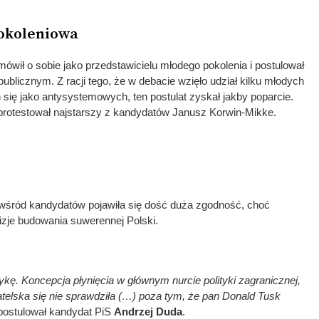
okoleniowa
ówił o sobie jako przedstawicielu młodego pokolenia i postulował
ublicznym. Z racji tego, że w debacie wzięło udział kilku młodych
się jako antysystemowych, ten postulat zyskał jakby poparcie.
protestował najstarszy z kandydatów Janusz Korwin-Mikke.
j wśród kandydatów pojawiła się dość duża zgodność, choć
wizje budowania suwerennej Polski.
kę. Koncepcja płynięcia w głównym nurcie polityki zagranicznej,
atelska się nie sprawdziła (…) poza tym, że pan Donald Tusk
postulował kandydat PiS
Andrzej Duda
.