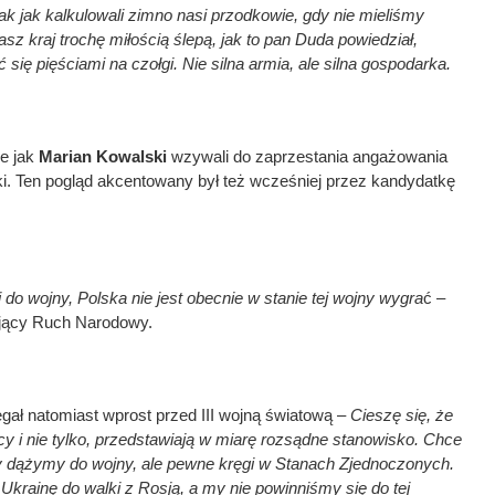
k jak kalkulowali zimno nasi przodkowie, gdy nie mieliśmy
 kraj trochę miłością ślepą, jak to pan Duda powiedział,
 się pięściami na czołgi. Nie silna armia, ale silna gospodarka.
e jak
Marian Kowalski
wzywali do zaprzestania angażowania
ki. Ten pogląd akcentowany był też wcześniej przez kandydatkę
do wojny, Polska nie jest obecnie w stanie tej wojny wygra
ć –
ujący Ruch Narodowy.
ał natomiast wprost przed III wojną światową –
Cieszę się, że
y i nie tylko, przedstawiają w miarę rozsądne stanowisko. Chce
my dążymy do wojny, ale pewne kręgi w Stanach Zjednoczonych.
krainę do walki z Rosją, a my nie powinniśmy się do tej