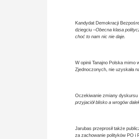
Kandydat Demokracji Bezpośre
dziegciu –
Obecna klasa polity
choć to nam nic nie daje.
W opinii Tanajno Polska mimo w
Zjednoczonych, nie uzyskała na
Oczekiwanie zmiany dyskursu 
przyjaciół blisko a wrogów dale
Jarubas przeprosił także public
za zachowanie polityków PO i 