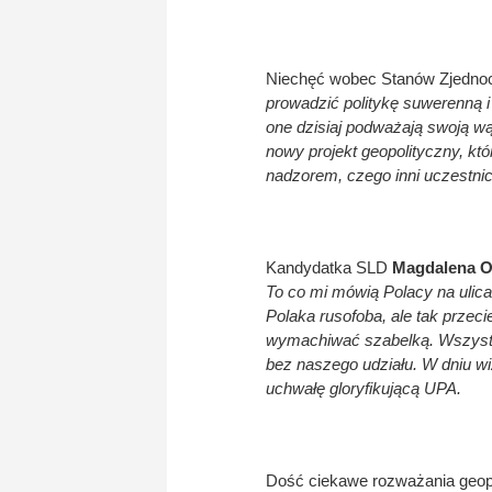
Niechęć wobec Stanów Zjednocz
prowadzić politykę suwerenną i
one dzisiaj podważają swoją wąt
nowy projekt geopolityczny, 
nadzorem, czego inni uczestnic
Kandydatka SLD
Magdalena O
To co mi mówią Polacy na ulic
Polaka rusofoba, ale tak przec
wymachiwać szabelką. Wszystk
bez naszego udziału. W dniu wi
uchwałę gloryfikującą UPA.
Dość ciekawe rozważania geopo