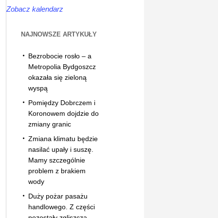
Zobacz kalendarz
NAJNOWSZE ARTYKUŁY
Bezrobocie rosło – a
Metropolia Bydgoszcz
okazała się zieloną
wyspą
Pomiędzy Dobrczem i
Koronowem dojdzie do
zmiany granic
Zmiana klimatu będzie
nasilać upały i suszę.
Mamy szczególnie
problem z brakiem
wody
Duży pożar pasażu
handlowego. Z części
pozostały zgliszcza