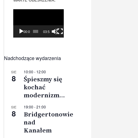
WARTE OBEJRZENIA:
Odtwarzacz
video
00:00
03:56
Nadchodzące wydarzenia
10:00
-
12:00
SIE
8
Śpieszmy się
kochać
modernizm…
19:00
-
21:00
SIE
8
Bridgertonowie
nad
Kanałem