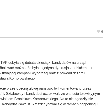
0
TVP odbyła się debata dziesiątki kandydatów na urząd
Ubolewać można, że była to jedyna dyskusja z udziałem tak
 trwającej kampanii wyborczej oraz z powodu dezercji
isława Komorowskiego.
acie przez obecną głowę państwa, był komentowany przez
 dni. Sztabowcy i kandydaci oczekiwali, że w studiu telewizyjnym
zwiskiem Bronisława Komorowskiego. Na to nie zgodziły się
iej. Kandydat Paweł Kukiz zdecydował się w ramach happeningu