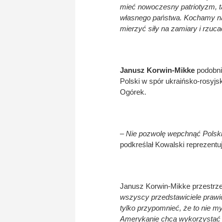
mieć nowoczesny patriotyzm, ta
własnego państwa. Kochamy nasz
mierzyć siły na zamiary i rzucać
Janusz Korwin-Mikke
podobni
Polski w spór ukraińsko-rosyjs
Ogórek.
– Nie pozwolę wepchnąć Polski 
podkreślał Kowalski reprezent
Janusz Korwin-Mikke przestrzeg
wszyscy przedstawiciele prawic
tylko przypomnieć, że to nie 
Amerykanie chcą wykorzystać U