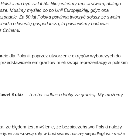
 Polska ma być za lat 50. Nie jesteśmy mocarstwem, dlatego
ze. Musimy myśleć co po Unii Europejskiej, gdyż ona
ozpadnie. Za 50 lat Polska powinna tworzyć sojusz ze swoim
i chodzi o kwestię gospodarczą, to powinniśmy budować
z Chinami.
cie dla Polonii, poprzez utworzenie okręgów wyborczych do
 przedstawiciele emigrantów mieli swoją reprezentację w polskim
aweł Kukiz
–
Trzeba zadbać o lobby za granicą. My możemy
, że błędem jest myślenie, że bezpieczeństwo Polski należy
edynie sensowną rolę w budowaniu naszej niepodległości może