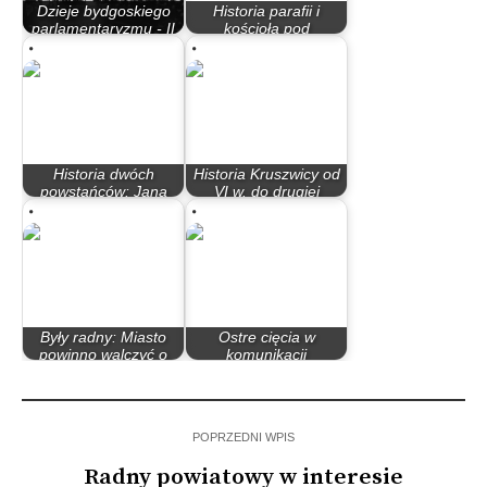
Dzieje bydgoskiego
Historia parafii i
parlamentaryzmu - II
kościoła pod
Rzeczypospolita
wezwaniem św.…
Historia dwóch
Historia Kruszwicy od
powstańców: Jana
VI w. do drugiej
Gralaka i Jana Kujawy
połowy IX w.
Były radny: Miasto
Ostre cięcia w
powinno walczyć o
komunikacji
wojskową prokuraturę
autobusowej
POPRZEDNI WPIS
Radny powiatowy w interesie