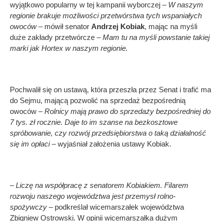
wyjątkowo popularny w tej kampanii wyborczej –
W naszym
regionie brakuje możliwości przetwórstwa tych wspaniałych
owoców
– mówił senator
Andrzej Kobiak
, mając na myśli
duże zakłady przetwórcze –
Mam tu na myśli powstanie takiej
marki jak Hortex w naszym regionie.
Pochwalił się on ustawą, która przeszła przez Senat i trafić ma
do Sejmu, mającą pozwolić na sprzedaż bezpośrednią
owoców –
Rolnicy mają prawo do sprzedaży bezpośredniej do
7 tys. zł rocznie. Daje to im szanse na bezkosztowe
spróbowanie, czy rozwój przedsiębiorstwa o taką działalność
się im opłaci
– wyjaśniał założenia ustawy Kobiak.
– Liczę na współpracę z senatorem Kobiakiem. Filarem
rozwoju naszego województwa jest przemysł rolno-
spożywczy –
podkreślał wicemarszałek województwa
Zbigniew Ostrowski. W opinii wicemarszałka dużym