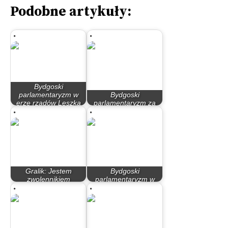
Podobne artykuły:
Bydgoski
parlamentaryzm w
Bydgoski
erze rządów Leszka
parlamentaryzm za
Millera…
rządów PO – PiS
Gralik: Jestem
Bydgoski
zwolennikiem
parlamentaryzm w
Metropolii Bydgoskiej
latach 90