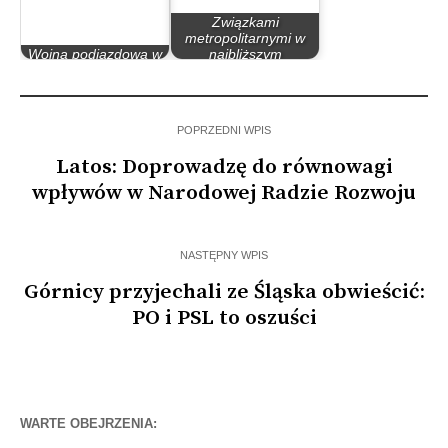
Związkami
metropolitarnymi w
Wojna podjazdowa w
najbliższym
obozie władzy
tygodniu…
POPRZEDNI WPIS
Latos: Doprowadzę do równowagi
wpływów w Narodowej Radzie Rozwoju
NASTĘPNY WPIS
Górnicy przyjechali ze Śląska obwieścić:
PO i PSL to oszuści
WARTE OBEJRZENIA: