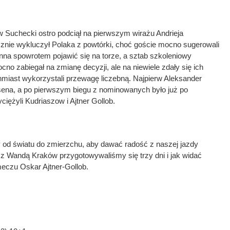
 Suchecki ostro podciął na pierwszym wirażu Andrieja
sznie wykluczył Polaka z powtórki, choć goście mocno sugerowali
inna spowrotem pojawić się na torze, a sztab szkoleniowy
no zabiegał na zmianę decyzji, ale na niewiele zdały się ich
hmiast wykorzystali przewagę liczebną. Najpierw Aleksander
sena, a po pierwszym biegu z nominowanych było już po
iężyli Kudriaszow i Ajtner Gollob.
od światu do zmierzchu, aby dawać radość z naszej jazdy
 Wandą Kraków przygotowywaliśmy się trzy dni i jak widać
 meczu Oskar Ajtner-Gollob.