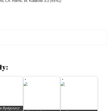
rd, Ch. Harris, W. Kułakow 3:3 (49:41)
ły:
ia Bydgoszcz