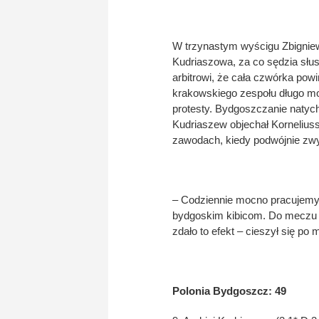
W trzynastym wyścigu Zbigniew
Kudriaszowa, za co sędzia słu
arbitrowi, że cała czwórka pow
krakowskiego zespołu długo moc
protesty. Bydgoszczanie natyc
Kudriaszew objechał Kornelius
zawodach, kiedy podwójnie zwyc
– Codziennie mocno pracujemy 
bydgoskim kibicom. Do meczu z
zdało to efekt – cieszył się po
Polonia Bydgoszcz: 49