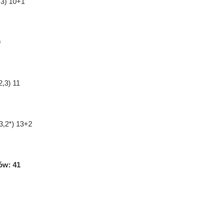
,3) 10+1
9
2,3) 11
,3,2*) 13+2
ów: 41