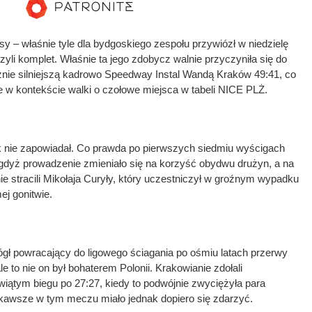
y – właśnie tyle dla bydgoskiego zespołu przywiózł w niedzielę
yli komplet. Właśnie ta jego zdobycz walnie przyczyniła się do
ie silniejszą kadrowo Speedway Instal Wandą Kraków 49:41, co
w kontekście walki o czołowe miejsca w tabeli NICE PLŻ.
k nie zapowiadał. Co prawda po pierwszych siedmiu wyścigach
 gdyż prowadzenie zmieniało się na korzyść obydwu drużyn, a na
ie stracili Mikołaja Curyły, który uczestniczył w groźnym wypadku
j gonitwie.
 powracający do ligowego ściagania po ośmiu latach przerwy
le to nie on był bohaterem Polonii. Krakowianie zdołali
iątym biegu po 27:27, kiedy to podwójnie zwyciężyła para
kawsze w tym meczu miało jednak dopiero się zdarzyć.