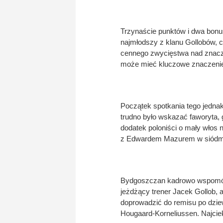
Trzynaście punktów i dwa bonus
najmłodszy z klanu Gollobów, cz
cennego zwycięstwa nad znaczn
może mieć kluczowe znaczenie 
Początek spotkania tego jedna
trudno było wskazać faworyta,
dodatek poloniści o mały włos n
z Edwardem Mazurem w siódme
Bydgoszczan kadrowo wspomógł
jeżdżący trener Jacek Gollob, a
doprowadzić do remisu po dziew
Hougaard-Korneliussen. Najcie