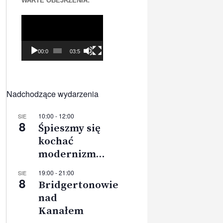
WARTE OBEJRZENIA:
Odtwarzacz
video
00:00
03:56
Nadchodzące wydarzenia
10:00
-
12:00
SIE
8
Śpieszmy się
kochać
modernizm…
19:00
-
21:00
SIE
8
Bridgertonowie
nad
Kanałem