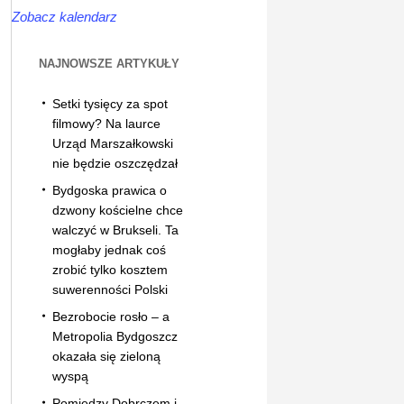
Zobacz kalendarz
NAJNOWSZE ARTYKUŁY
Setki tysięcy za spot
filmowy? Na laurce
Urząd Marszałkowski
nie będzie oszczędzał
Bydgoska prawica o
dzwony kościelne chce
walczyć w Brukseli. Ta
mogłaby jednak coś
zrobić tylko kosztem
suwerenności Polski
Bezrobocie rosło – a
Metropolia Bydgoszcz
okazała się zieloną
wyspą
Pomiędzy Dobrczem i