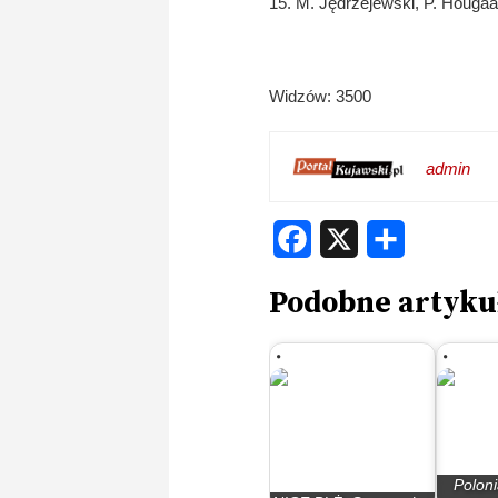
15. M. Jędrzejewski, P. Hougaa
Widzów: 3500
admin
Facebook
X
Share
Podobne artyku
Polon