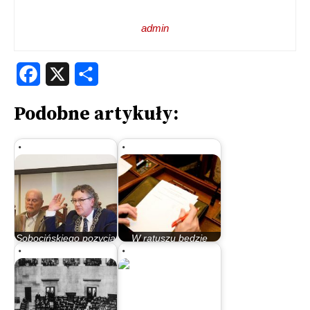
admin
Facebook
X
Share
Podobne artykuły:
Sobocińskiego pozycja
W ratuszu będzie
została niezachwiana
awantura (komentarz)