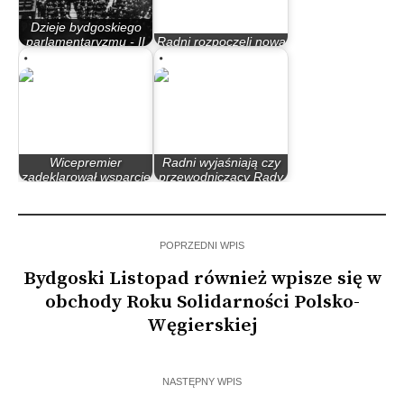
Dzieje bydgoskiego
parlamentaryzmu - II
Radni rozpoczęli nową
Rzeczypospolita
kadencję od awantury
Wicepremier
Radni wyjaśniają czy
zadeklarował wsparcie
przewodniczący Rady
państwa dla…
Miasta…
POPRZEDNI WPIS
Bydgoski Listopad również wpisze się w
obchody Roku Solidarności Polsko-
Węgierskiej
NASTĘPNY WPIS