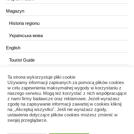
Magazyn
Historia regionu
Українська мова
English
Tourist Guide
Ta strona wykorzystuje pliki cookie
KONTAKT
Używamy informacji zapisanych za pomocą plików cookies
w celu zapewnienia maksymalnej wygody w korzystaniu z
redakcja@portalkujawski.pl
naszego serwisu. Mogą też korzystać z nich współpracujące
z nami firmy badawcze oraz reklamowe. Jeżeli wyrażasz
Redakcja
zgodę na zapisywanie informacji zawartej w cookies kliknij
na ,,Akceptuj wszystko". Jeśli nie wyrażasz zgody,
ustawienia dotyczące plików cookies możesz zmienić w
swojej przeglądarce.