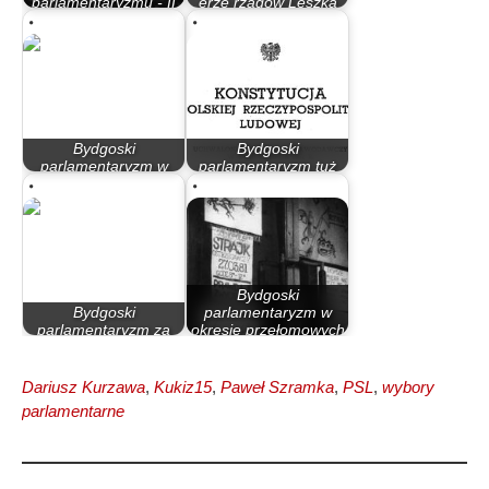
parlamentaryzmu - II
erze rządów Leszka
Rzeczypospolita
Millera…
Bydgoski
Bydgoski
parlamentaryzm w
parlamentaryzm tuż
latach 90
po II wojnie światowej
Bydgoski
Bydgoski
parlamentaryzm w
parlamentaryzm za
okresie przełomowych
rządów PO – PiS
lat 80.
Dariusz Kurzawa
,
Kukiz15
,
Paweł Szramka
,
PSL
,
wybory
parlamentarne