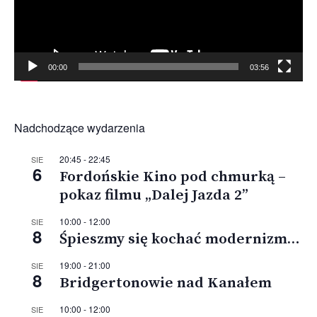
00:00
03:56
Nadchodzące wydarzenia
20:45
-
22:45
SIE
6
Fordońskie Kino pod chmurką –
pokaz filmu „Dalej Jazda 2”
10:00
-
12:00
SIE
8
Śpieszmy się kochać modernizm…
19:00
-
21:00
SIE
8
Bridgertonowie nad Kanałem
10:00
-
12:00
SIE