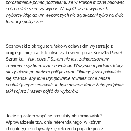
porozumienie ponad podziałami, że w Polsce można budować
coś co daje szerszy wybór. W najbliższych wyborach
wyborcy idąc do urn wyborczych nie są skazani tylko na dwie
formacje polityczne.
Sosnowski z okręgu toruńsko-włocławskim wystartuje z
drugiego miejsca, listę otworzy bowiem poseł Kukiz15 Paweł
Szramka –
Nikt poza PSL-em nie jest zainteresowany
zmianami systemowymi w Polsce. Wszystkim partiom, który
służy głównym partiom politycznym. Dlatego jeżeli pojawiała
się szansa, aby inne ugrupowanie również chce nasze
postulaty reprezentować, to była otwarta droga żeby podpisać
taki sojusz i razem pójść do wyborów.
Jakie są zatem wspólne postulaty obu środowisk?
Wprowadzenie tzw. dnia referendalnego, w którym
obligatoryjnie odbywały się referenda poparte przez