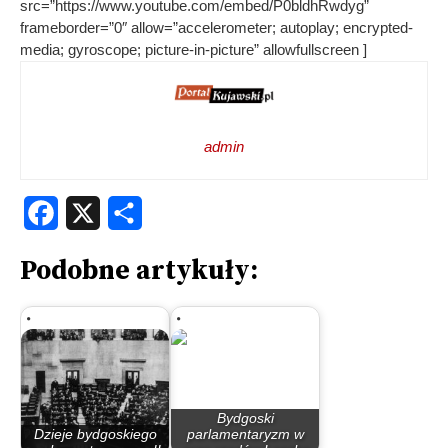
src=”https://www.youtube.com/embed/P0bldhRwdyg”
frameborder=”0″ allow=”accelerometer; autoplay; encrypted-
media; gyroscope; picture-in-picture” allowfullscreen ]
admin
Facebook
X
Share
Podobne artykuły:
Bydgoski
Dzieje bydgoskiego
parlamentaryzm w