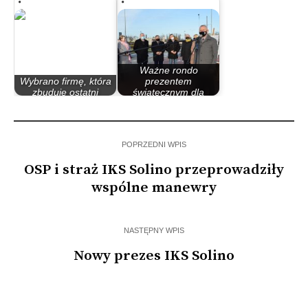
najlepiej…
skrzyżowania…
Ważne rondo
Wybrano firmę, która
prezentem
zbuduje ostatni
świątecznym dla
odcinek ulicy…
inowrocławian
POPRZEDNI WPIS
OSP i straż IKS Solino przeprowadziły
wspólne manewry
NASTĘPNY WPIS
Nowy prezes IKS Solino