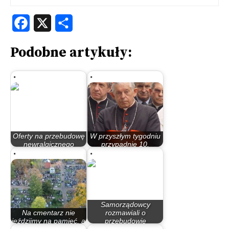
Facebook
X
Share
Podobne artykuły:
Oferty na przebudowę
W przyszłym tygodniu
newralgicznego
przypadnie 10.
skrzyżowania w…
rocznica śmierci…
Samorządowcy
Na cmentarz nie
rozmawiali o
jeździjmy na pamięć, a
przebudowie