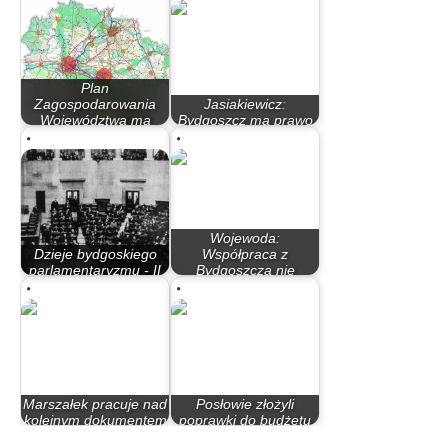
Plan
Zagospodarowania
Jasiakiewicz:
Województwa ma
Bydgoszcz ma prawo
ponad 20 lat.…
samodzielnie…
Wojewoda:
Dzieje bydgoskiego
Współpraca z
parlamentaryzmu - II
Bydgoszczą nie
Rzeczypospolita
układa się…
Marszałek pracuje nad
Posłowie złożyli
kolejnym dokumentem
poprawki do budżetu
mającym…
państwa za…