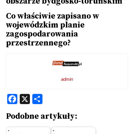
obszarze bydgosko-toruńskim
Co właściwie zapisano w
wojewódzkim planie
zagospodarowania
przestrzennego?
admin
Facebook
X
Share
Podobne artykuły: