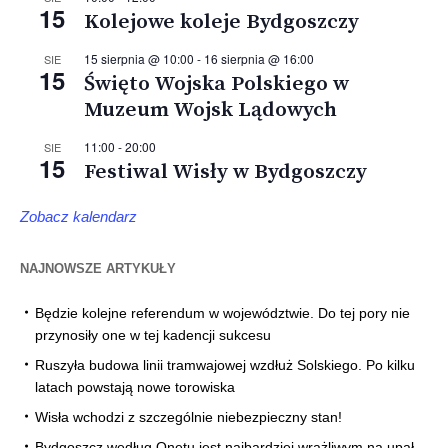
15
Kolejowe koleje Bydgoszczy
15 sierpnia @ 10:00
-
16 sierpnia @ 16:00
SIE
15
Święto Wojska Polskiego w
Muzeum Wojsk Lądowych
11:00
-
20:00
SIE
15
Festiwal Wisły w Bydgoszczy
Zobacz kalendarz
NAJNOWSZE ARTYKUŁY
Będzie kolejne referendum w województwie. Do tej pory nie
przynosiły one w tej kadencji sukcesu
Ruszyła budowa linii tramwajowej wzdłuż Solskiego. Po kilku
latach powstają nowe torowiska
Wisła wchodzi z szczególnie niebezpieczny stan!
Bydgoszcz według Onetu jest najbardziej wrażliwym na upał