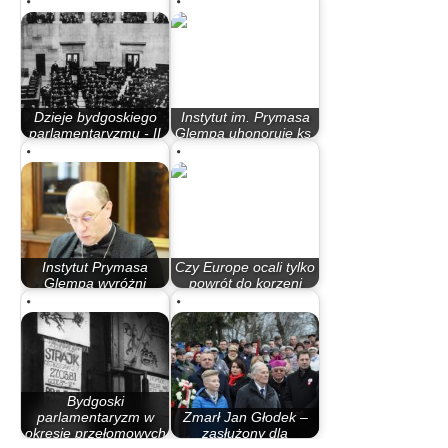
Dzieje bydgoskiego
Instytut im. Prymasa
parlamentaryzmu - II
Glempa uhonoruje ks.
Rzeczypospolita
Zenona…
Instytut Prymasa
Czy Europe ocali tylko
Glempa wyróżni
powrót do korzeni
biskupa Dziubę
chrześcijańskich?
Bydgoski
parlamentaryzm w
Zmarł Jan Głodek –
okresie przełomowych
zasłużony dla