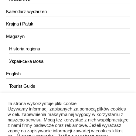
Kalendarz wydarzeń
Krajna i Pałuki
Magazyn
Historia regionu
Українська мова
English
Tourist Guide
Ta strona wykorzystuje pliki cookie
KONTAKT
Używamy informacji zapisanych za pomocą plików cookies
w celu zapewnienia maksymalnej wygody w korzystaniu z
redakcja@portalkujawski.pl
naszego serwisu. Mogą też korzystać z nich współpracujące
z nami firmy badawcze oraz reklamowe. Jeżeli wyrażasz
Redakcja
zgodę na zapisywanie informacji zawartej w cookies kliknij