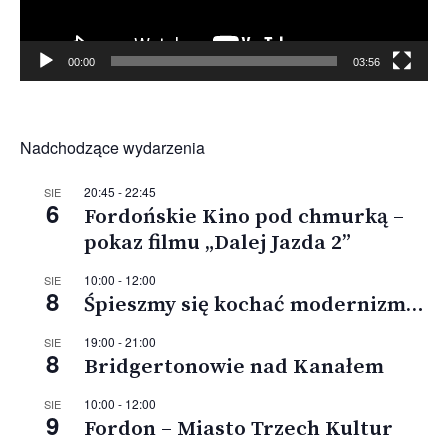
00:00
03:56
Nadchodzące wydarzenia
20:45
-
22:45
SIE
6
Fordońskie Kino pod chmurką –
pokaz filmu „Dalej Jazda 2”
10:00
-
12:00
SIE
8
Śpieszmy się kochać modernizm…
19:00
-
21:00
SIE
8
Bridgertonowie nad Kanałem
10:00
-
12:00
SIE
9
Fordon – Miasto Trzech Kultur