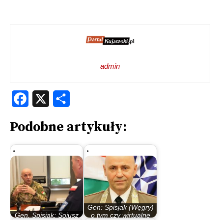
admin
Facebook
X
Share
Podobne artykuły:
Gen: Spisjak (Węgry)
Gen. Spisjak: Sojusz
o tym czy wirtualne