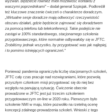
wyzwań. Będziecie również mieli możliwość kontaktu z
waszymi poprzednikami”
– dodał generał Szpisjak. Podkreślił
też kluczowe znaczenie ćwiczeń o charakterze doradczym
.
„Wirtualne sesje doradcze mają odtworzyć rzeczywistość
obszaru działań, gdzie będziecie zajmować się doradztwem
za pomocą telefonu lub telekonferencji. Takie podejście nie
zastąpi w 100% standardowego, stacjonarnego szkolenia
przygotowawczego, które normalnie odbywałoby się w JFTC.
Zrobiliśmy jednak wszystko, by przygotować was jak najlepiej,
i to pomimo istniejących ograniczeń.”
Ponieważ pandemia ograniczyła liczbę stacjonarnych szkoleń,
JFTC cały czas pracuje nad rozwiązaniami, które pozwolą
przyszłym członkom misji przygotować się do niej bez
względu na panującą sytuację. Ćwiczenie obecnie
prowadzone w JFTC jest już trzecim szkoleniem
przygotowawczym on-line w 2020 roku. Pierwszym było
szkolenie NMI w maju, które pozwoliło na rzetelną ocenę
koncepcji zdalnego prowadzenia szkoleń. Wnioski z tego