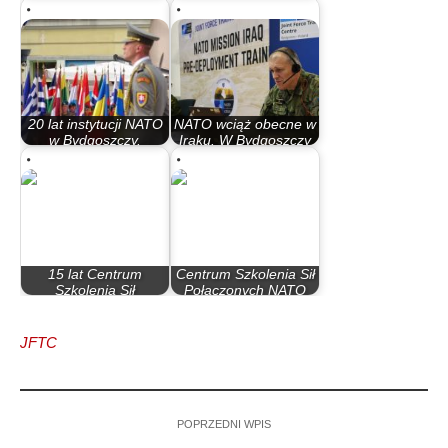
cały czas się zmienia
szkolenia…
20 lat instytucji NATO
NATO wciąż obecne w
w Bydgoszczy.
Iraku. W Bydgoszczy
Nieopublikowany…
szkolili się…
15 lat Centrum
Centrum Szkolenia Sił
Szkolenia Sił
Połączonych NATO
Połączonych NATO
ma nowego dowódcę
JFTC
POPRZEDNI WPIS