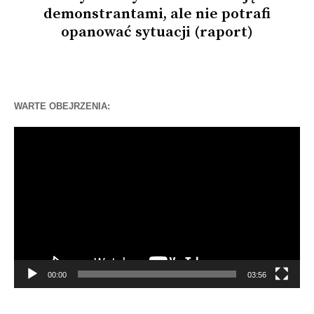
demonstrantami, ale nie potrafi
opanować sytuacji (raport)
WARTE OBEJRZENIA:
Odtwarzacz
video
00:00
03:56