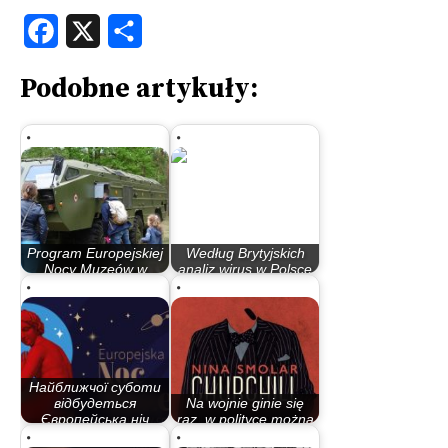
Facebook
X
Share
Podobne artykuły:
Program Europejskiej
Według Brytyjskich
Nocy Muzeów w
analiz wirus w Polsce
Bydgoszczy
rozwija się…
Найближчої суботи
відбудеться
Na wojnie ginie się
Європейська ніч
raz, w polityce można
музеїв…
wiele…