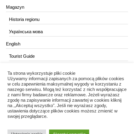
Magazyn
Historia regionu
Українська мова
English
Tourist Guide
Ta strona wykorzystuje pliki cookie
KONTAKT
Używamy informacji zapisanych za pomocą plików cookies
w celu zapewnienia maksymalnej wygody w korzystaniu z
redakcja@portalkujawski.pl
naszego serwisu. Mogą też korzystać z nich współpracujące
z nami firmy badawcze oraz reklamowe. Jeżeli wyrażasz
Redakcja
zgodę na zapisywanie informacji zawartej w cookies kliknij
na ,,Akceptuj wszystko". Jeśli nie wyrażasz zgody,
ustawienia dotyczące plików cookies możesz zmienić w
swojej przeglądarce.