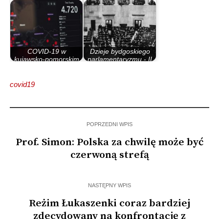
COVID-19 w
Dzieje bydgoskiego
kujawsko-pomorskim
parlamentaryzmu - II
powraca (raport)
Rzeczypospolita
covid19
POPRZEDNI WPIS
Prof. Simon: Polska za chwilę może być
czerwoną strefą
NASTĘPNY WPIS
Reżim Łukaszenki coraz bardziej
zdecydowany na konfrontację z