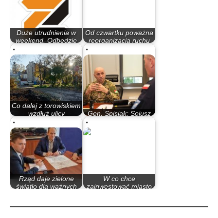
Duże utrudnienia w
Od czwartku poważna
weekend. Odbędzie
reorganizacja ruchu
się triatlon
na…
Co dalej z torowiskiem
wzdłuż ulicy
Gen. Spisjak: Sojusz
Toruńskiej?
cały czas się zmienia
Rząd daje zielone
W co chce
światło dla ważnych
zainwestować miasto
inwestycji…
w 2015 roku?