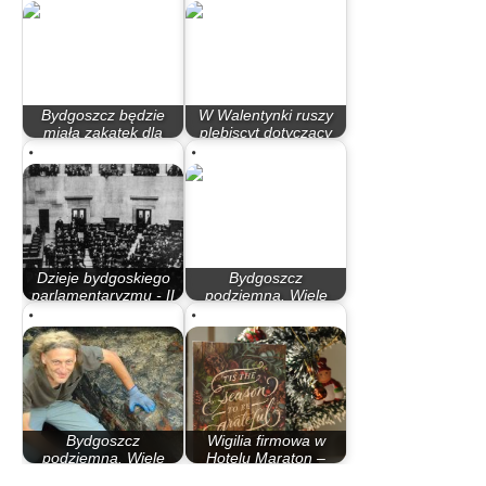
Bydgoszcz będzie
W Walentynki ruszy
miała zakątek dla
plebiscyt dotyczący
zakochanych
przyszłości…
Dzieje bydgoskiego
Bydgoszcz
parlamentaryzmu - II
podziemna. Wiele
Rzeczypospolita
reliktów przeszłości…
Bydgoszcz
Wigilia firmowa w
podziemna. Wiele
Hotelu Maraton –
reliktów przeszłości…
świąteczna…