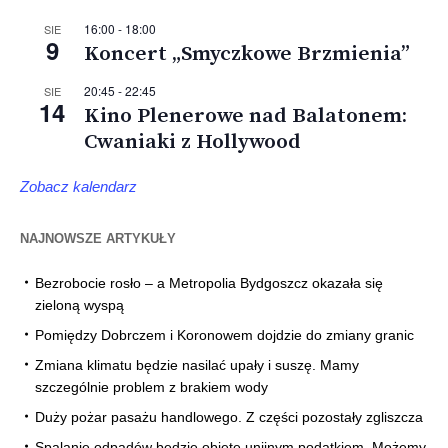
16:00
-
18:00
SIE
9
Koncert „Smyczkowe Brzmienia”
20:45
-
22:45
SIE
14
Kino Plenerowe nad Balatonem:
Cwaniaki z Hollywood
Zobacz kalendarz
NAJNOWSZE ARTYKUŁY
Bezrobocie rosło – a Metropolia Bydgoszcz okazała się
zieloną wyspą
Pomiędzy Dobrczem i Koronowem dojdzie do zmiany granic
Zmiana klimatu będzie nasilać upały i suszę. Mamy
szczególnie problem z brakiem wody
Duży pożar pasażu handlowego. Z części pozostały zgliszcza
Spalanie odpadów będzie objęte unijnym podatkiem. Możemy