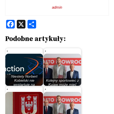
admin
Facebook
X
Share
Podobne artykuły:
Niestety Norbert
Kobielski nie
Kolejny sportowiec z
wystartuje na
Kujaw może mieć
olimpiadzie
kłopoty. Dzieje…