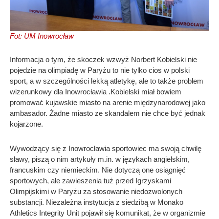
Fot: UM Inowrocław
Informacja o tym, że skoczek wzwyż Norbert Kobielski nie
pojedzie na olimpiadę w Paryżu to nie tylko cios w polski
sport, a w szczególności lekką atletykę, ale to także problem
wizerunkowy dla Inowrocławia .Kobielski miał bowiem
promować kujawskie miasto na arenie międzynarodowej jako
ambasador. Żadne miasto ze skandalem nie chce być jednak
kojarzone.
Wywodzący się z Inowrocławia sportowiec ma swoją chwilę
sławy, piszą o nim artykuły m.in. w językach angielskim,
francuskim czy niemieckim. Nie dotyczą one osiągnięć
sportowych, ale zawieszenia tuż przed Igrzyskami
Olimpijskimi w Paryżu za stosowanie niedozwolonych
substancji. Niezależna instytucja z siedzibą w Monako
Athletics Integrity Unit pojawił się komunikat, że w organizmie