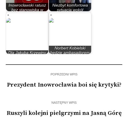
Inowrocławski ratusz
Niezbyt komfortowa
bez stanowiska w
sytuacja wokół
sprawie…
Norberta Kobielskiego
Norbert Kobielski
Dla Jakuba Krzewiny
będzie ambasadorem
był to ciężki rok, czy…
Inowrocławia
POPRZEDNI WPIS
Prezydent Inowrocławia boi się krytyki?
NASTĘPNY WPIS
Ruszyli kolejni pielgrzymi na Jasną Górę