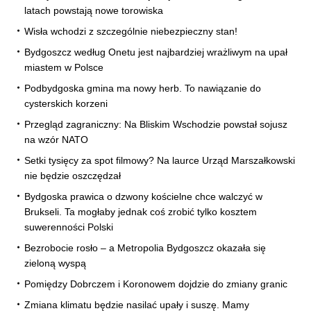
latach powstają nowe torowiska
Wisła wchodzi z szczególnie niebezpieczny stan!
Bydgoszcz według Onetu jest najbardziej wrażliwym na upał
miastem w Polsce
Podbydgoska gmina ma nowy herb. To nawiązanie do
cysterskich korzeni
Przegląd zagraniczny: Na Bliskim Wschodzie powstał sojusz
na wzór NATO
Setki tysięcy za spot filmowy? Na laurce Urząd Marszałkowski
nie będzie oszczędzał
Bydgoska prawica o dzwony kościelne chce walczyć w
Brukseli. Ta mogłaby jednak coś zrobić tylko kosztem
suwerenności Polski
Bezrobocie rosło – a Metropolia Bydgoszcz okazała się
zieloną wyspą
Pomiędzy Dobrczem i Koronowem dojdzie do zmiany granic
Zmiana klimatu będzie nasilać upały i suszę. Mamy