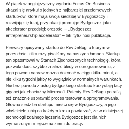
W piątek w anglojęzyczny wydaniu Focus On Business
ukazał się artykuł o jednych z najbardziej przełomowych
startup-ów, które mają swoją siedzibę w Bydgoszczy i
rozwijają się tutaj, przy okazji promując Bydgoszcz jako
akcelerator przedsiębiorczości – ,,Bydgoszcz
entrepreneurship accelerator” – taki tytuł nosi publikacja.
Pierwszy opisywany startup do RevDeBug, o którym w
przeszłości kilka razy pisaliśmy na naszych łamach. Startup
ten opatentował w Stanach Zjednoczonych technologię, która
pozwala dość szybko znaleźć błędy w oprogramowaniu, z
tego powodu napraw można dokonać w ciągu kilku minut, a
nie kilku tygodni jakby to wyglądało w normalnych warunkach.
Nie bez powodu z usług bydgoskiego startupu korzystają tacy
giganci jak chociażby Microsoft. Patenty RevDeBugu potrafią
też znacznie usprawnić proces testowania oprogramowania.
Główna siedziba startupu mieści się w Bydgoszczy, a jego
właściciele lubią na każdym kroku powtarzać, że w dzisiejszej
technologii zdalnego łączenia Bydgoszcz jest dla nich
wymarzonym miejsce na ziemi do pracy.