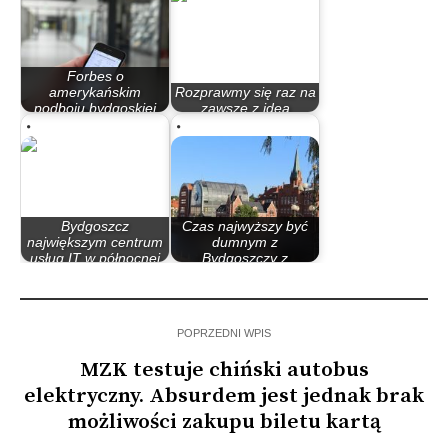
Forbes o
amerykańskim
Rozprawmy się raz na
podboju bydgoskiej
zawsze z ideą
spółki…
tramwaju…
Bydgoszcz
Czas najwyższy być
największym centrum
dumnym z
usług IT w północnej
Bydgoszczy z
Polsce
powodu…
POPRZEDNI WPIS
MZK testuje chiński autobus
elektryczny. Absurdem jest jednak brak
możliwości zakupu biletu kartą