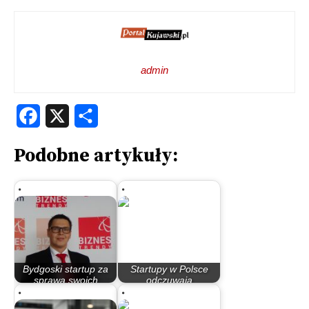
admin
Facebook
X
Share
Podobne artykuły:
Bydgoski startup za
Startupy w Polsce
sprawą swoich
odczuwają
patentów stał się…
spowolnienie. Część…