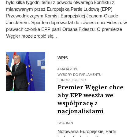
było kilka tygodni temu z powodu otwartego konfliktu z
mianowanym przez Europejską Partię Ludową (EPP)
Przewodniczącym Komisji Europejskiej Jeanem-Claude
Junckerem. Spór ten doprowadził do zawieszenia Fideszu w
prawach członka EPP partii Orbana Fideszu. O premierze
Węgier może zrobić się...
WPIS
4 MAJA 2019
WYBORY DO PARLAMENTU
EUROPEJSKIEGO
Premier Węgier chce
aby EPP weszła we
współpracę z
nacjonalistami
BY
ADMIN
Notowania Europejskiej Partii