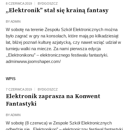
8 CZERWCA 2019
BYDGOSZCZ
,,Elektronik” stał się krainą fantasy
BY
ADMIN
W sobotę na terenie Zespołu Szkół Elektronicznych można
było zagrać w gry na konsolach, które mają po kilkadziesiąt
lat, bliżej poznań kulturę azjatycką, czy nawet wziąć udział w
turnieju walki na miecze. Za nami pierwsza edycja
,,Elektronikonu” – elektronicznego festiwalu fantastyki.
adminwww.joomshaper.com/
WPIS
7 CZERWCA 2019
BYDGOSZCZ
Elektronik zaprasza na Konwent
Fantastyki
BY
ADMIN
W sobotę (8 czerwca) w Zespole Szkół Elektronicznych
odbędzie się ,,Elektronikon” – elektroniczny festiwal fantastyki.