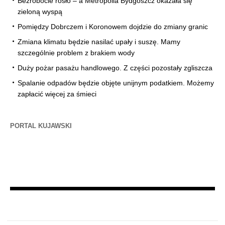
Bezrobocie rosło – a Metropolia Bydgoszcz okazała się
zieloną wyspą
Pomiędzy Dobrczem i Koronowem dojdzie do zmiany granic
Zmiana klimatu będzie nasilać upały i suszę. Mamy
szczególnie problem z brakiem wody
Duży pożar pasażu handlowego. Z części pozostały zgliszcza
Spalanie odpadów będzie objęte unijnym podatkiem. Możemy
zapłacić więcej za śmieci
PORTAL KUJAWSKI