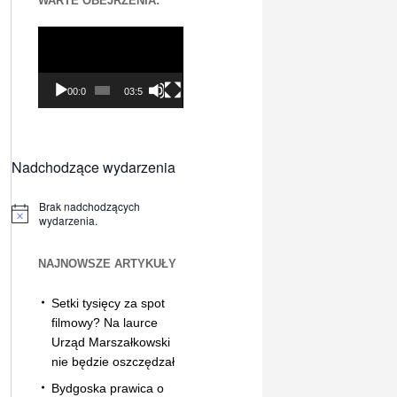
WARTE OBEJRZENIA:
Odtwarzacz
video
00:00
03:56
Nadchodzące wydarzenia
Brak nadchodzących
Powiadomienie
wydarzenia.
NAJNOWSZE ARTYKUŁY
Setki tysięcy za spot
filmowy? Na laurce
Urząd Marszałkowski
nie będzie oszczędzał
Bydgoska prawica o