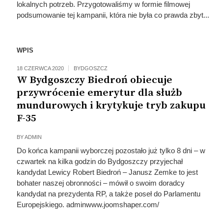
lokalnych potrzeb. Przygotowaliśmy w formie filmowej
podsumowanie tej kampanii, która nie była co prawda zbyt...
WPIS
18 CZERWCA 2020
BYDGOSZCZ
W Bydgoszczy Biedroń obiecuje
przywrócenie emerytur dla służb
mundurowych i krytykuje tryb zakupu
F-35
BY
ADMIN
Do końca kampanii wyborczej pozostało już tylko 8 dni – w
czwartek na kilka godzin do Bydgoszczy przyjechał
kandydat Lewicy Robert Biedroń – Janusz Zemke to jest
bohater naszej obronności – mówił o swoim doradcy
kandydat na prezydenta RP, a także poseł do Parlamentu
Europejskiego. adminwww.joomshaper.com/