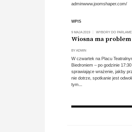
adminwww.joomshaper.com/
WPIS
9 MAJA 2019
WYBORY DO PARLAME
Wiosna ma problem 
BY
ADMIN
W czwartek na Placu Teatralny
Biedroniem – po godzinie 17:30 
sprawiające wrażenie, jakby prz
nie dotrze, spotkanie jest odw
tym...