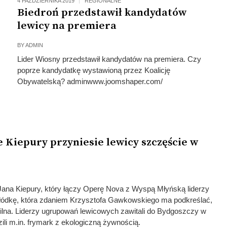
4 PAŹDZIERNIKA 2019
REGIONALNE
Biedroń przedstawił kandydatów
lewicy na premiera
BY
ADMIN
Lider Wiosny przedstawił kandydatów na premiera. Czy
poprze kandydatkę wystawioną przez Koalicję
Obywatelską? adminwww.joomshaper.com/
 Kiepury przyniesie lewicy szczęście w
 Jana Kiepury, który łączy Operę Nova z Wyspą Młyńską liderzy
kłódkę, która zdaniem Krzysztofa Gawkowskiego ma podkreślać,
ilna. Liderzy ugrupowań lewicowych zawitali do Bydgoszczy w
ili m.in. frymark z ekologiczną żywnością.