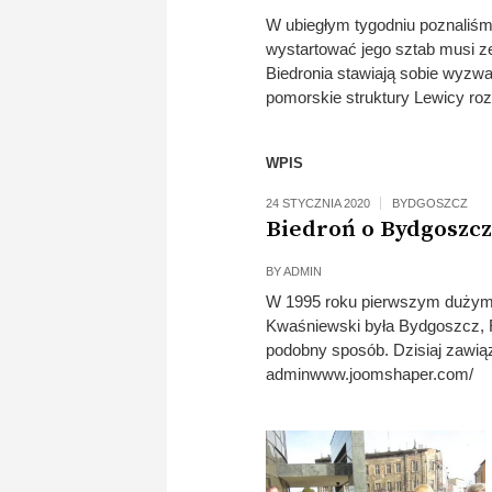
W ubiegłym tygodniu poznaliśm
wystartować jego sztab musi z
Biedronia stawiają sobie wyzw
pomorskie struktury Lewicy ro
WPIS
24 STYCZNIA 2020
BYDGOSZCZ
Biedroń o Bydgoszcz
BY
ADMIN
W 1995 roku pierwszym dużym 
Kwaśniewski była Bydgoszcz, 
podobny sposób. Dzisiaj zawiąz
adminwww.joomshaper.com/