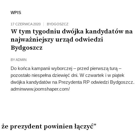
WPIS
17 CZERWCA 2020
BYDGOSZCZ
W tym tygodniu dwójka kandydatów na
najważniejszy urząd odwiedzi
Bydgoszcz
BY
ADMIN
Do końca kampanii wyborczej – przed pierwszą turą –
pozostało niespełna dziewięć dni. W czwartek i w piątek
dwójka kandydatów na Prezydenta RP odwiedzi Bydgoszcz.
adminwww.joomshaper.com/
 że prezydent powinien łączyć”