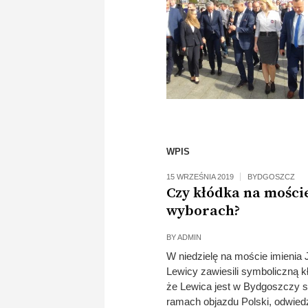
WPIS
15 WRZEŚNIA 2019
BYDGOSZCZ
Czy kłódka na moście
wyborach?
BY
ADMIN
W niedzielę na moście imienia
Lewicy zawiesili symboliczną 
że Lewica jest w Bydgoszczy s
ramach objazdu Polski, odwiedz