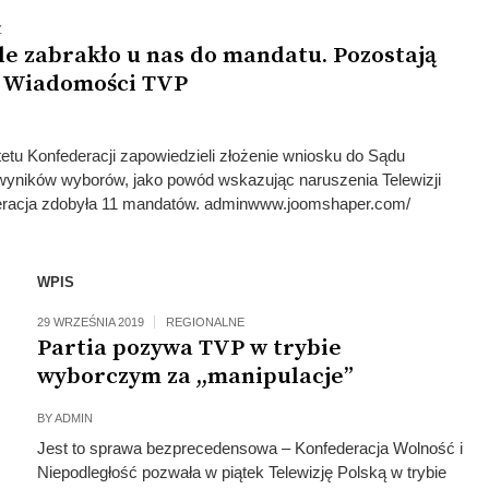
Z
le zabrakło u nas do mandatu. Pozostają
ć Wiadomości TVP
etu Konfederacji zapowiedzieli złożenie wniosku do Sądu
yników wyborów, jako powód wskazując naruszenia Telewizji
deracja zdobyła 11 mandatów. adminwww.joomshaper.com/
WPIS
29 WRZEŚNIA 2019
REGIONALNE
Partia pozywa TVP w trybie
wyborczym za ,,manipulacje”
BY
ADMIN
Jest to sprawa bezprecedensowa – Konfederacja Wolność i
Niepodległość pozwała w piątek Telewizję Polską w trybie