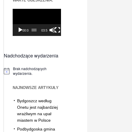
WARTE OBEJRZENIA:
Odtwarzacz
video
00:00
03:56
Nadchodzące wydarzenia
Brak nadchodzących
Powiadomienie
wydarzenia.
NAJNOWSZE ARTYKUŁY
Bydgoszcz według
Onetu jest najbardziej
wrażliwym na upał
miastem w Polsce
Podbydgoska gmina