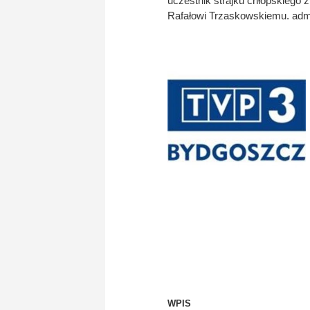
uczestnik strajku chłopskiego 
Rafałowi Trzaskowskiemu. ad
WPIS