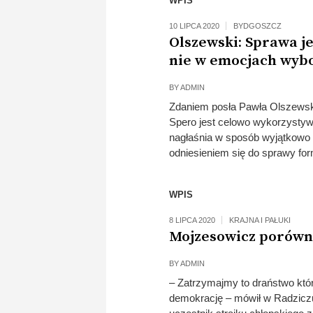
WPIS
10 LIPCA 2020
BYDGOSZCZ
Olszewski: Sprawa je
nie w emocjach wyb
BY
ADMIN
Zdaniem posła Pawła Olszewski
Spero jest celowo wykorzystyw
nagłaśnia w sposób wyjątkowo 
odniesieniem się do sprawy fo
WPIS
8 LIPCA 2020
KRAJNA I PAŁUKI
Mojzesowicz porówn
BY
ADMIN
– Zatrzymajmy to draństwo które 
demokrację – mówił w Radziczu 