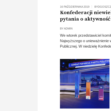
16 PAŹDZIERNIKA 2019
BYDGOSZC
Konfederacji niewie
pytania o aktywnoś
BY
ADMIN
We wtorek przedstawiciel komit
Najwyższego o unieważnienie w
Publicznej. W niedzielę Konfe