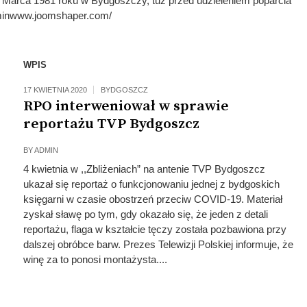
z Marca 1981 roku w Bydgoszczy, tuż przed udzieleniem poparcia
minwww.joomshaper.com/
WPIS
17 KWIETNIA 2020
BYDGOSZCZ
RPO interweniował w sprawie
reportażu TVP Bydgoszcz
BY
ADMIN
4 kwietnia w ,,Zbliżeniach” na antenie TVP Bydgoszcz
ukazał się reportaż o funkcjonowaniu jednej z bydgoskich
księgarni w czasie obostrzeń przeciw COVID-19. Materiał
zyskał sławę po tym, gdy okazało się, że jeden z detali
reportażu, flaga w kształcie tęczy została pozbawiona przy
dalszej obróbce barw. Prezes Telewizji Polskiej informuje, że
winę za to ponosi montażysta....