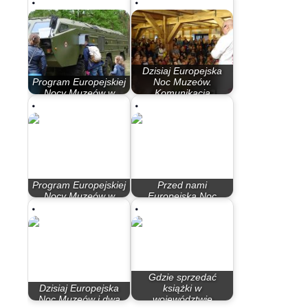
Dzisiaj Europejska
Program Europejskiej
Noc Muzeów.
Nocy Muzeów w
Komunikacja
Bydgoszczy
miejska…
Program Europejskiej
Przed nami
Nocy Muzeów w
Europejska Noc
Bydgoszczy 2018
Muzeów
Gdzie sprzedać
Dzisiaj Europejska
książki w
Noc Muzeów i dwa
województwie