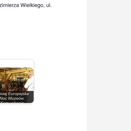
imierza Wielkiego, ul.
isiaj Europejska
Noc Muzeów.
Komunikacja
miejska…