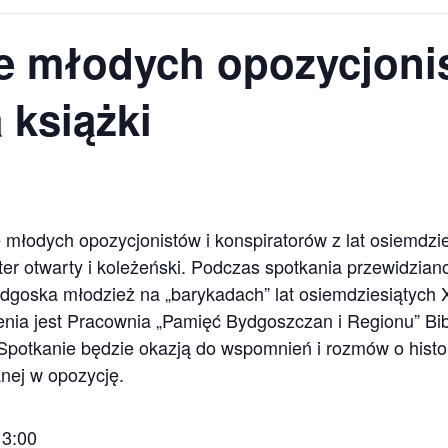
e młodych opozycjonis
 książki
 młodych opozycjonistów i konspiratorów z lat osiemdzi
r otwarty i koleżeński. Podczas spotkania przewidzian
Bydgoska młodzież na „barykadach” lat osiemdziesiątych 
ia jest Pracownia „Pamięć Bydgoszczan i Regionu” Bibl
Spotkanie będzie okazją do wspomnień i rozmów o histor
ej w opozycję.
13:00