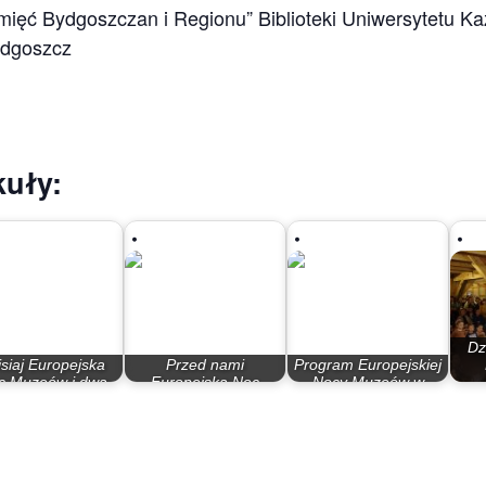
ięć Bydgoszczan i Regionu” Biblioteki Uniwersytetu Kaz
ydgoszcz
uły:
Dz
isiaj Europejska
Przed nami
Program Europejskiej
c Muzeów i dwa
Europejska Noc
Nocy Muzeów w
wernisaże
Muzeów
Bydgoszczy 2018