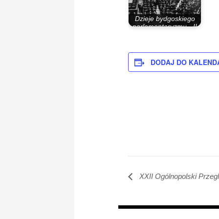
Dzieje bydgoskiego
parlamentaryzmu - II
Rzeczypospolita
DODAJ DO KALEND
XXII Ogólnopolski Przegl