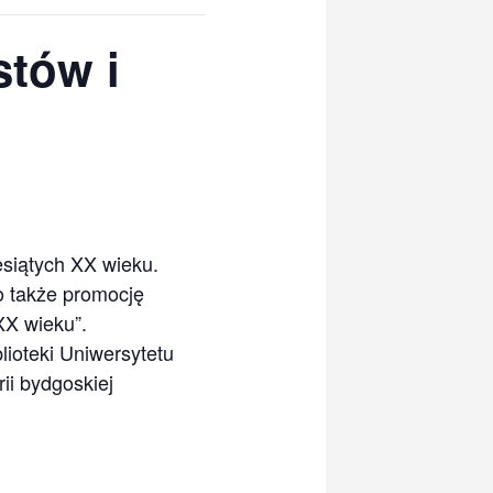
tów i
esiątych XX wieku.
o także promocję
XX wieku”.
ioteki Uniwersytetu
ii bydgoskiej