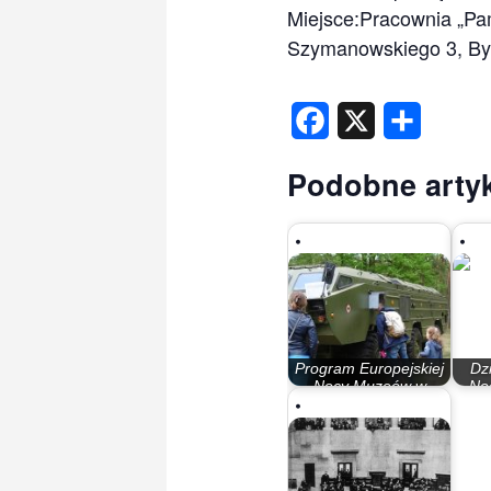
Miejsce:Pracownia „Pam
Szymanowskiego 3, B
Facebook
X
Share
Podobne artyk
Program Europejskiej
Dz
Nocy Muzeów w
No
Bydgoszczy