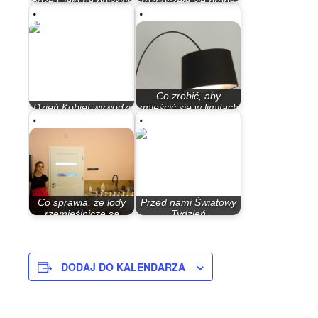
Boże Ciało na polskich
rozpoczęła się próba
ulicach
budowania nowego…
Co zrobić, aby
Dzień Kobiet wywodzi
zmieścić się w limitach
się z Rzymu
zużycia prądu…
Co sprawia, że lody
Przed nami Światowy
rzemieślnicze są
Tydzień
wyjątkowe?
Przedsiębiorczości
DODAJ DO KALENDARZA