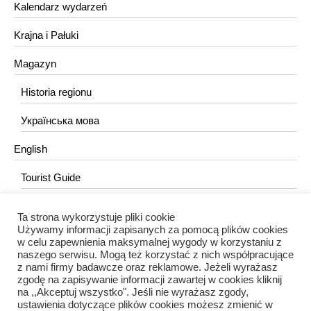
Kalendarz wydarzeń
Krajna i Pałuki
Magazyn
Historia regionu
Українська мова
English
Tourist Guide
Ta strona wykorzystuje pliki cookie
KONTAKT
Używamy informacji zapisanych za pomocą plików cookies
w celu zapewnienia maksymalnej wygody w korzystaniu z
redakcja@portalkujawski.pl
naszego serwisu. Mogą też korzystać z nich współpracujące
z nami firmy badawcze oraz reklamowe. Jeżeli wyrażasz
Redakcja
zgodę na zapisywanie informacji zawartej w cookies kliknij
na ,,Akceptuj wszystko". Jeśli nie wyrażasz zgody,
ustawienia dotyczące plików cookies możesz zmienić w