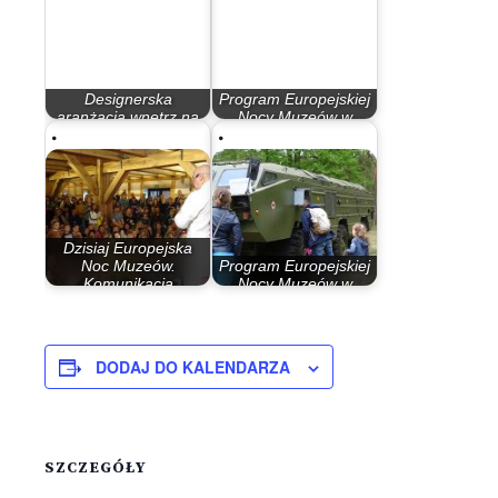
Designerska
Program Europejskiej
aranżacja wnętrz na
Nocy Muzeów w
każdą kieszeń
Bydgoszczy 2018
Dzisiaj Europejska
Noc Muzeów.
Program Europejskiej
Komunikacja
Nocy Muzeów w
miejska…
Bydgoszczy
DODAJ DO KALENDARZA
SZCZEGÓŁY