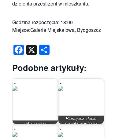
dzielenia przestrzeni w mieszkaniu.
Godzina rozpoczęcia: 18:00
Miejsce:Galeria Miejska bwa, Bydgoszcz
Facebook
X
Share
Podobne artykuły:
Planujesz zlecić
Jak urządzić
projekt wnętrza?
funkcjonalną kuchnię?
Rozmowa z…