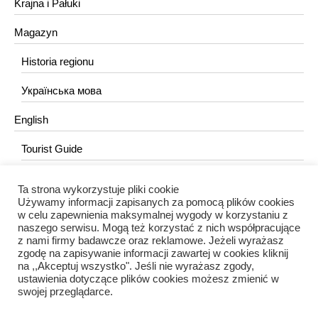
Krajna i Pałuki
Magazyn
Historia regionu
Українська мова
English
Tourist Guide
Ta strona wykorzystuje pliki cookie
KONTAKT
Używamy informacji zapisanych za pomocą plików cookies
w celu zapewnienia maksymalnej wygody w korzystaniu z
redakcja@portalkujawski.pl
naszego serwisu. Mogą też korzystać z nich współpracujące
z nami firmy badawcze oraz reklamowe. Jeżeli wyrażasz
Redakcja
zgodę na zapisywanie informacji zawartej w cookies kliknij
na ,,Akceptuj wszystko". Jeśli nie wyrażasz zgody,
ustawienia dotyczące plików cookies możesz zmienić w
swojej przeglądarce.