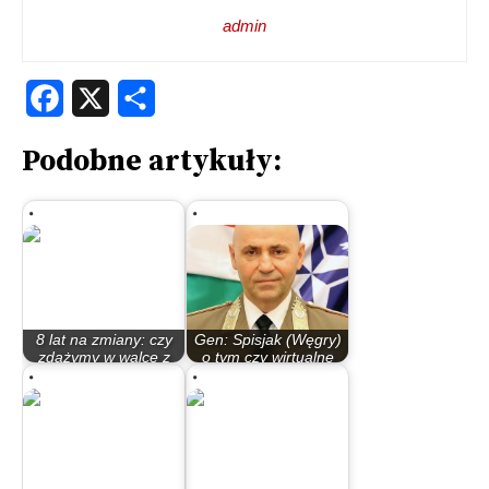
admin
Facebook
X
Share
Podobne artykuły:
8 lat na zmiany: czy
Gen: Spisjak (Węgry)
zdążymy w walce z
o tym czy wirtualne
katastrofą…
szkolenia…