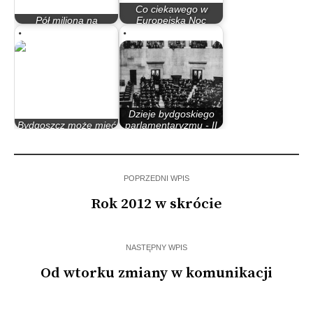
Co ciekawego w
Pół miliona na
Europejską Noc
inowrocławski sport
Muzeów
Dzieje bydgoskiego
Bydgoszcz może mieć
parlamentaryzmu - II
kolejną służbę
Rzeczypospolita
POPRZEDNI WPIS
Rok 2012 w skrócie
NASTĘPNY WPIS
Od wtorku zmiany w komunikacji