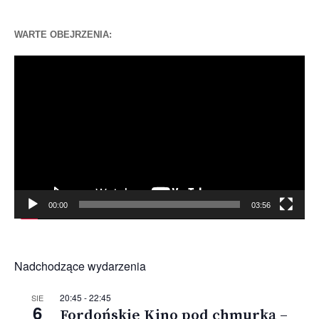
WARTE OBEJRZENIA:
Odtwarzacz
video
00:00
03:56
Nadchodzące wydarzenia
20:45
-
22:45
SIE
6
Fordońskie Kino pod chmurką –