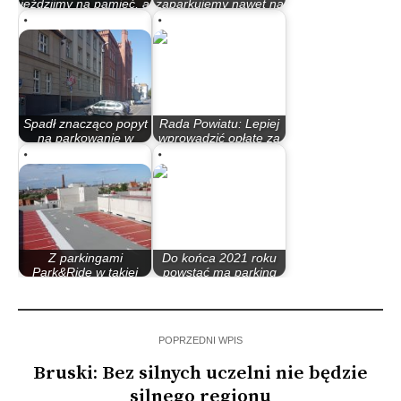
jeździjmy na pamięć, a
zaparkujemy nawet na
najlepiej…
30 minut.…
Spadł znacząco popyt
Rada Powiatu: Lepiej
na parkowanie w
wprowadzić opłatę za
strefie
parkowanie…
Z parkingami
Do końca 2021 roku
Park&Ride w takiej
powstać ma parking
formule nie będzie…
piętrowy przy…
POPRZEDNI WPIS
Bruski: Bez silnych uczelni nie będzie
silnego regionu