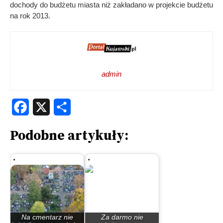
dochody do budżetu miasta niż zakładano w projekcie budżetu
na rok 2013.
admin
Facebook
X
Share
Podobne artykuły:
Na cmentarz nie
Za darmo nie