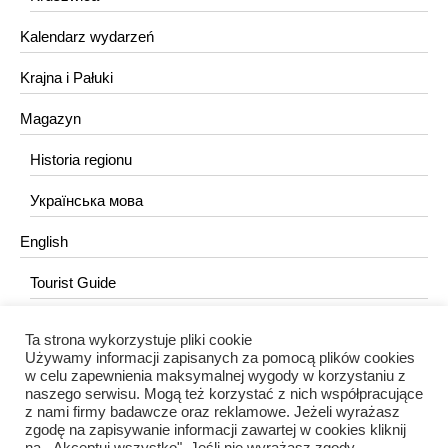
Kalendarz wydarzeń
Krajna i Pałuki
Magazyn
Historia regionu
Українська мова
English
Tourist Guide
Ta strona wykorzystuje pliki cookie
KONTAKT
Używamy informacji zapisanych za pomocą plików cookies
w celu zapewnienia maksymalnej wygody w korzystaniu z
redakcja@portalkujawski.pl
naszego serwisu. Mogą też korzystać z nich współpracujące
z nami firmy badawcze oraz reklamowe. Jeżeli wyrażasz
Redakcja
zgodę na zapisywanie informacji zawartej w cookies kliknij