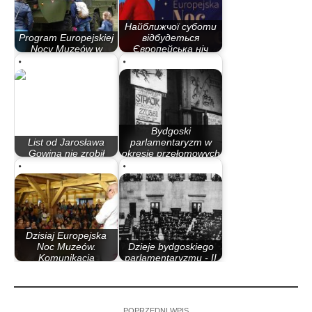
Найближчої суботи
Program Europejskiej
відбудеться
Nocy Muzeów w
Європейська ніч
Bydgoszczy
музеїв…
Bydgoski
List od Jarosława
parlamentaryzm w
Gowina nie zrobił
okresie przełomowych
wrażenia na radnych
lat 80.
Dzisiaj Europejska
Noc Muzeów.
Dzieje bydgoskiego
Komunikacja
parlamentaryzmu - II
miejska…
Rzeczypospolita
POPRZEDNI WPIS