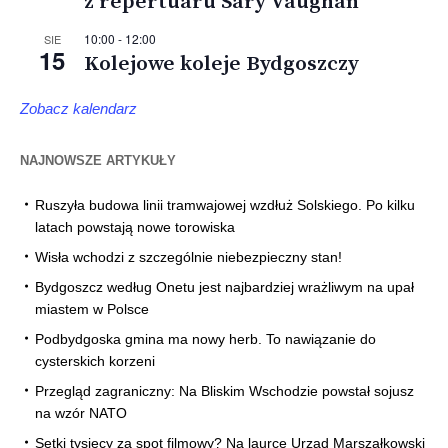
z repertuaru Sary Vaughan
10:00
-
12:00
SIE
15
Kolejowe koleje Bydgoszczy
Zobacz kalendarz
NAJNOWSZE ARTYKUŁY
Ruszyła budowa linii tramwajowej wzdłuż Solskiego. Po kilku
latach powstają nowe torowiska
Wisła wchodzi z szczególnie niebezpieczny stan!
Bydgoszcz według Onetu jest najbardziej wrażliwym na upał
miastem w Polsce
Podbydgoska gmina ma nowy herb. To nawiązanie do
cysterskich korzeni
Przegląd zagraniczny: Na Bliskim Wschodzie powstał sojusz
na wzór NATO
Setki tysięcy za spot filmowy? Na laurce Urząd Marszałkowski