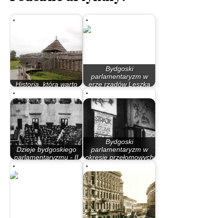
Bydgoski
parlamentaryzm w
Historia, którą warto
erze rządów Leszka
zobaczyć z bliska
Millera…
Bydgoski
Dzieje bydgoskiego
parlamentaryzm w
parlamentaryzmu - II
okresie przełomowych
Rzeczypospolita
lat 80.