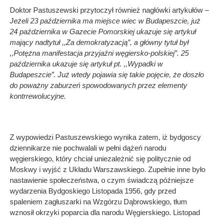
Doktor Pastuszewski przytoczył również nagłówki artykułów –
Jeżeli 23 października ma miejsce wiec w Budapeszcie, już
24 października w Gazecie Pomorskiej ukazuje się artykuł
mający nadtytuł ,,Za demokratyzacją”, a główny tytuł był
,,Potężna manifestacja przyjaźni węgiersko-polskiej”. 25
października ukazuje się artykuł pt. ,,Wypadki w
Budapeszcie”. Już wtedy pojawia się takie pojęcie, że doszło
do poważny zaburzeń spowodowanych przez elementy
kontrrewolucyjne.
Z wypowiedzi Pastuszewskiego wynika zatem, iż bydgoscy
dziennikarze nie pochwalali w pełni dążeń narodu
węgierskiego, który chciał uniezależnić się politycznie od
Moskwy i wyjść z Układu Warszawskiego. Zupełnie inne było
nastawienie społeczeństwa, o czym świadczą późniejsze
wydarzenia Bydgoskiego Listopada 1956, gdy przed
spaleniem zagłuszarki na Wzgórzu Dąbrowskiego, tłum
wznosił okrzyki poparcia dla narodu Węgierskiego. Listopad