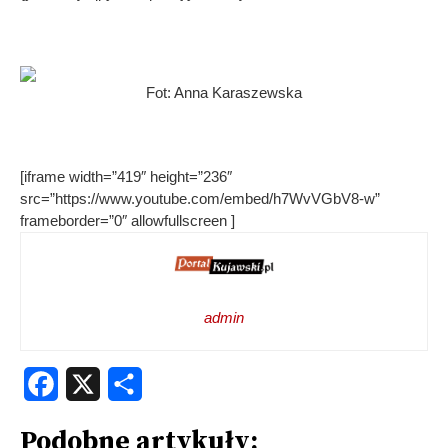
Fot: Anna Karaszewska
[iframe width=”419″ height=”236″
src=”https://www.youtube.com/embed/h7WvVGbV8-w”
frameborder=”0″ allowfullscreen ]
admin
Facebook
X
Share
Podobne artykuły: