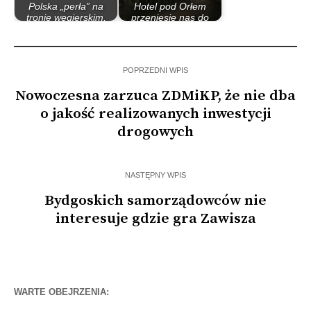
Polska „perła” na
Hotel pod Orłem
tronie węgierskim,
przeniesie nas do
czyli o…
dwudziestolecia…
POPRZEDNI WPIS
Nowoczesna zarzuca ZDMiKP, że nie dba
o jakość realizowanych inwestycji
drogowych
NASTĘPNY WPIS
Bydgoskich samorządowców nie
interesuje gdzie gra Zawisza
WARTE OBEJRZENIA: