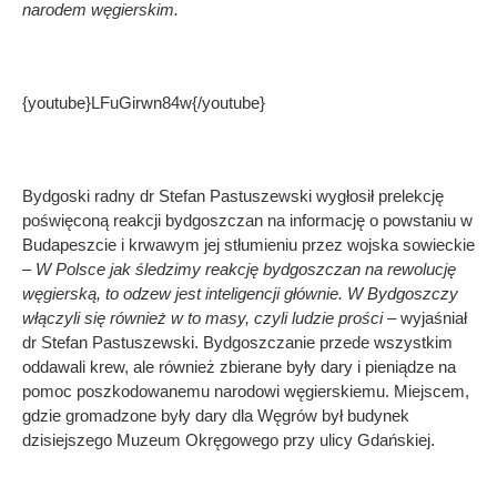
narodem węgierskim.
{youtube}LFuGirwn84w{/youtube}
Bydgoski radny dr Stefan Pastuszewski wygłosił prelekcję
poświęconą reakcji bydgoszczan na informację o powstaniu w
Budapeszcie i krwawym jej stłumieniu przez wojska sowieckie
– W Polsce jak śledzimy reakcję bydgoszczan na rewolucję
węgierską, to odzew jest inteligencji głównie. W Bydgoszczy
włączyli się również w to masy, czyli ludzie prości
– wyjaśniał
dr Stefan Pastuszewski. Bydgoszczanie przede wszystkim
oddawali krew, ale również zbierane były dary i pieniądze na
pomoc poszkodowanemu narodowi węgierskiemu. Miejscem,
gdzie gromadzone były dary dla Węgrów był budynek
dzisiejszego Muzeum Okręgowego przy ulicy Gdańskiej.