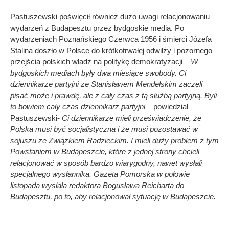
Pastuszewski poświęcił również dużo uwagi relacjonowaniu
wydarzeń z Budapesztu przez bydgoskie media. Po
wydarzeniach Poznańskiego Czerwca 1956 i śmierci Józefa
Stalina doszło w Polsce do krótkotrwałej odwilży i pozornego
przejścia polskich władz na politykę demokratyzacji –
W
bydgoskich mediach były dwa miesiące swobody. Ci
dziennikarze partyjni ze Stanisławem Mendelskim zaczęli
pisać może i prawdę, ale z cały czas z tą służbą partyjną. Byli
to bowiem cały czas dziennikarz partyjni –
powiedział
Pastuszewski-
Ci dziennikarze mieli przeświadczenie, że
Polska musi być socjalistyczna i że musi pozostawać w
sojuszu ze Związkiem Radzieckim. I mieli duży problem z tym
Powstaniem w Budapeszcie, które z jednej strony chcieli
relacjonować w sposób bardzo wiarygodny, nawet wysłali
specjalnego wysłannika. Gazeta Pomorska w połowie
listopada wysłała redaktora Bogusława Reicharta do
Budapesztu, po to, aby relacjonował sytuację w Budapeszcie.