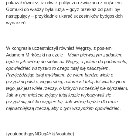
pokazał również, iż odwilż polityczna związana z dojściem
Gomułki do władzy była iluzją – gdyż przekaz od partii był
następujący – przykładnie ukarać uczestników bydgoskich
wydarzeń.
W kongresie uczestniczyli również Węgrzy, z posłem
Adamem Mirkóczki na czele –
Moim pierwszym zadaniem
będzie jak wrócę do siebie na Węgry, a potem do parlamentu,
opowiedzieć wszystko to czego tutaj się nauczyłem.
Przyjeżdżając tutaj myślałem, że wiem bardzo wiele o
przyjaźni polsko-węgierskiej, natomiast tutaj doświadczyłem
tego, jak jest wiele rzeczy, o których wcześniej nie słyszałem.
Jak w tym mieście żyjący tutaj ludzie wykazywali się
przyjaźnią polsko-węgierską. Jak wrócę będzie dla mnie
najważniejszą rzeczą, aby o tym wszystkim opowiedzieć.
{youtube}hqpyNDuq4Yk{/youtube}