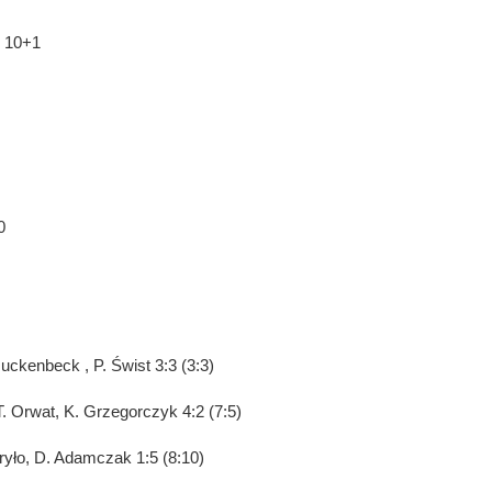
) 10+1
0
Huckenbeck , P. Świst 3:3 (3:3)
 T. Orwat, K. Grzegorczyk 4:2 (7:5)
ryło, D. Adamczak 1:5 (8:10)