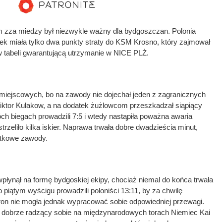
 zza miedzy był niezwykle ważny dla bydgoszczan. Polonia
ek miała tylko dwa punkty straty do KSM Krosno, który zajmował
 tabeli gwarantującą utrzymanie w NICE PLŻ.
 miejscowych, bo na zawody nie dojechał jeden z zagranicznych
iktor Kułakow, a na dodatek żużlowcom przeszkadzał siąpiący
h biegach prowadzili 7:5 i wtedy nastąpiła poważna awaria
trzeliło kilka iskier. Naprawa trwała dobre dwadzieścia minut,
iątkowe zawody.
łynął na formę bydgoskiej ekipy, chociaż niemal do końca trwała
 piątym wyścigu prowadzili poloniści 13:11, by za chwilę
ron nie mogła jednak wypracować sobie odpowiedniej przewagi.
 dobrze radzący sobie na międzynarodowych torach Niemiec Kai