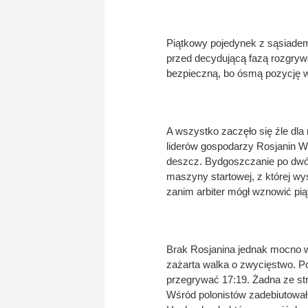
Piątkowy pojedynek z sąsiadem
przed decydującą fazą rozgryw
bezpieczną, bo ósmą pozycję w
A wszystko zaczęło się źle dla
liderów gospodarzy Rosjanin W
deszcz. Bydgoszczanie po dwóc
maszyny startowej, z której wys
zanim arbiter mógł wznowić p
Brak Rosjanina jednak mocno wp
zażarta walka o zwycięstwo. Po
przegrywać 17:19. Żadna ze st
Wśród polonistów zadebiutował