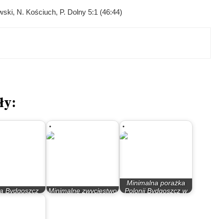
ski, N. Kościuch, P. Dolny 5:1 (46:44)
ły:
Minimalna porażka
ia Bydgoszcz
Minimalne zwycięstwo
Polonii Bydgoszcz w
sko II ligi
Polonii Bydgoszcz
Opolu