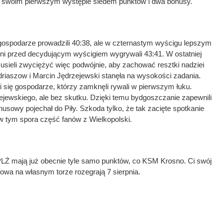
w swoim pierwszym występie siedem punktów i dwa bonusy.
ospodarze prowadzili 40:38, ale w czternastym wyścigu lepszym
to oni przed decydującym wyścigiem wygrywali 43:41. W ostatniej
usieli zwyciężyć więc podwójnie, aby zachować resztki nadziei
driaszow i Marcin Jędrzejewski stanęła na wysokości zadania.
 się gospodarze, którzy zamknęli rywali w pierwszym łuku.
ejewskiego, ale bez skutku. Dzięki temu bydgoszczanie zapewnili
usowy pojechał do Piły. Szkoda tylko, że tak zacięte spotkanie
 w tym spora część fanów z Wielkopolski.
LŻ mają już obecnie tyle samo punktów, co KSM Krosno. Ci swój
wa na własnym torze rozegrają 7 sierpnia.