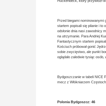
Huckenbeck, który przywiózł 
Przed biegami nominowanymi g
startem popisali się pilanie i 
odsłonie dnia nasi zawodnicy m
na utrzymanie. Para Andriej Ku
Fantastycznym startem popisali
Kościuch próbował gonić Jędrz
sobie zwycięstwo, ale punkt bon
oglądało zaledwie tysiąc osób,
Bydgoszczanie w tabeli NICE P
mecz z Włókniarzem Częstocho
Polonia Bydgoszcz: 46