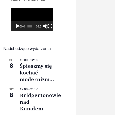
WARTE OBEJRZENIA:
Odtwarzacz
video
00:00
03:56
Nadchodzące wydarzenia
10:00
-
12:00
SIE
8
Śpieszmy się
kochać
modernizm…
19:00
-
21:00
SIE
8
Bridgertonowie
nad
Kanałem