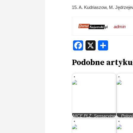
15. A. Kudriaszow, M. Jędrzejew
admin
Facebook
X
Share
Podobne artyku
NICE PLŻ: Sensacyjne
Polon
utrzymanie Polonii
bli