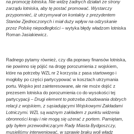
na promocję lotniska. Nie widzę żadnych działań ze strony
zarządu lotniska, aby tę postać promować. Wystarczy
przypomnieć, iż utrzymywał on kontakty z prezydentem
Stanów Zjednoczonych i miał duży wpływ na odzyskanie
przez Polskę niepodległości –
wytyka błędy władzom lotniska
Roman Jasiakiewicz.
Radnego pytamy również, czy dla poprawy finansów lotniska,
nie powinno się pójść na drogę porozumienia z wojskiem,
które na potrzeby WZL nr 2 korzysta z pasa startowego i
mogłoby po części partycypować w kosztach utrzymania
portu. Wojsko jest zainteresowane, ale nie może dojść z
prezesem lotniska do porozumienia co do wysokości tej
partycypacji –
Drugi element to potrzeba zbudowania dobrych
relacji z wojskiem, z sąsiadującymi Wojskowymi Zakładami
Lotniczymi. WZL są ważnym zakładem z punktu widzenia
obronności kraju i nie mogą się użerać z portem. Pamiętam,
gdy byłem przewodniczącym Rady Miasta Bydgoszczy,
musieliśmy interweniować, w sprawie braku woli władz