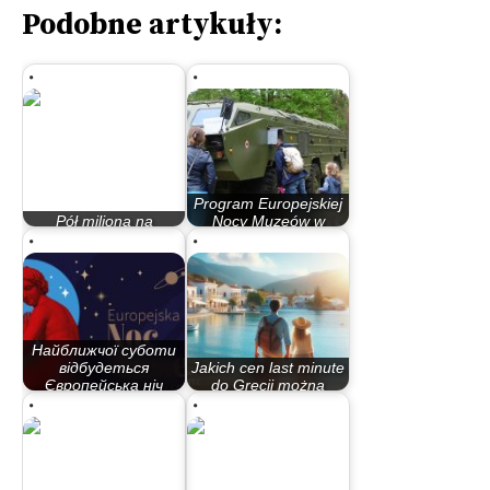
Podobne artykuły:
Program Europejskiej
Pół miliona na
Nocy Muzeów w
inowrocławski sport
Bydgoszczy
Найближчої суботи
відбудеться
Jakich cen last minute
Європейська ніч
do Grecji można
музеїв…
oczekiwać w…