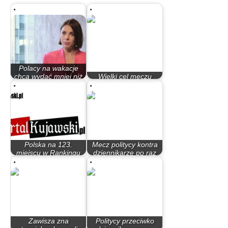
Polacy na wakacje
chcą wydać mniej niż
Wielki cel meczu
pandemią,…
charytatywnego
Polska na 123.
Mecz politycy kontra
miejscu w Rankingu
dziennikarze po raz
Praw Dziecka na…
piąty
Zawisza zna
Politycy przeciwko