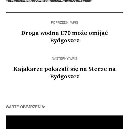
potencjalnych rywali w
dziennikarzom na
Pucharze Polski
rzecz…
POPRZEDNI WPIS
Droga wodna E70 może omijać
Bydgoszcz
NASTĘPNY WPIS
Kajakarze pokazali się na Sterze na
Bydgoszcz
WARTE OBEJRZENIA:
Odtwarzacz
video