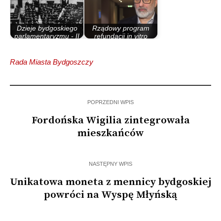
Dzieje bydgoskiego
Rządowy program
parlamentaryzmu - II
refundacji in vitro
Rzeczypospolita
może poprawić…
Rada Miasta Bydgoszczy
POPRZEDNI WPIS
Fordońska Wigilia zintegrowała
mieszkańców
NASTĘPNY WPIS
Unikatowa moneta z mennicy bydgoskiej
powróci na Wyspę Młyńską