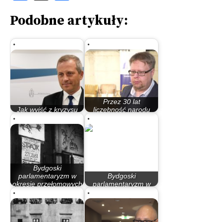
Podobne artykuły:
Przez 30 lat
Jak wyjść z kryzysu
liczebność narodu
demograficznego?
polskiego zmniejszy…
Bydgoski
parlamentaryzm w
Bydgoski
okresie przełomowych
parlamentaryzm w
lat 80.
latach 90