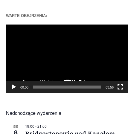
WARTE OBEJRZENIA:
Odtwarzacz
video
00:00
03:56
Nadchodzące wydarzenia
19:00
-
21:00
SIE
8
Bridgertonowie nad Kanałem