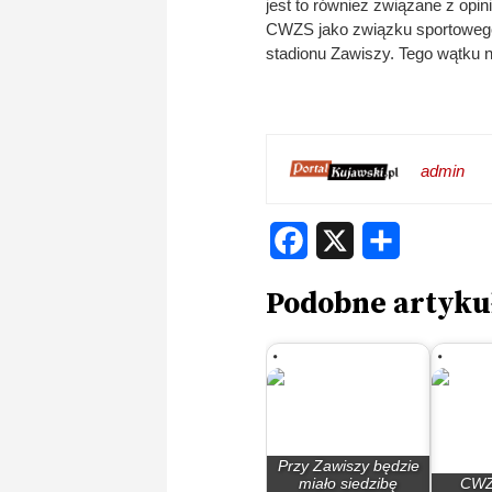
jest to również związane z opi
CWZS jako związku sportowego,
stadionu Zawiszy. Tego wątku n
admin
Facebook
X
Share
Podobne artyku
Przy Zawiszy będzie
miało siedzibę
CWZ