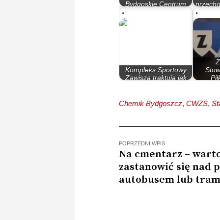
Bydgoskie Centrum
przechod
Sportu
To
Z
Kompleks Sportowy
Stow
Zawisza traktują jak
Pił
prywatny…
pr
Chemik Bydgoszcz
,
CWZS
,
St
POPRZEDNI WPIS
Na cmentarz – wart
zastanowić się nad 
autobusem lub tra