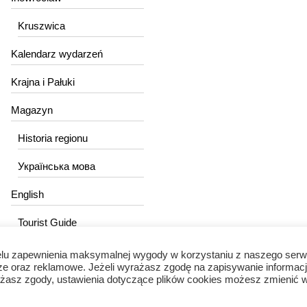
Kruszwica
Kalendarz wydarzeń
Krajna i Pałuki
Magazyn
Historia regionu
Українська мова
English
Tourist Guide
lu zapewnienia maksymalnej wygody w korzystaniu z naszego serw
ze oraz reklamowe. Jeżeli wyrażasz zgodę na zapisywanie informacj
wyrażasz zgody, ustawienia dotyczące plików cookies możesz zmienić 
Portal Kujawski © 2024 / Wszelkie prawa zastrzeżone.