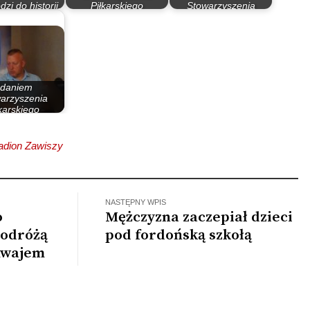
zi do historii.
Piłkarskiego
Stowarzyszenia
 koniec…
,,Zawisza”
Piłkarskiego, ale też…
daniem
arzyszenia
karskiego
oblemy…
adion Zawiszy
NASTĘPNY WPIS
o
Mężczyzna zaczepiał dzieci
podróżą
pod fordońską szkołą
mwajem