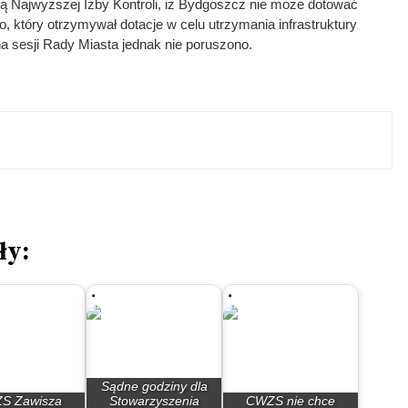
nią Najwyższej Izby Kontroli, iż Bydgoszcz nie może dotować
 który otrzymywał dotacje w celu utrzymania infrastruktury
a sesji Rady Miasta jednak nie poruszono.
ły:
Sądne godziny dla
S Zawisza
Stowarzyszenia
CWZS nie chce