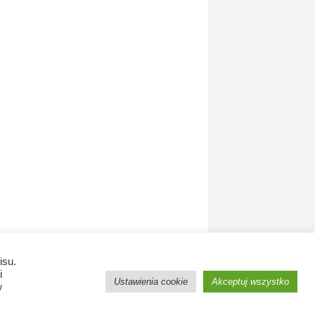
isu.
i
Ustawienia cookie
Akceptuj wszystko
w