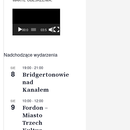
WARTE OBEJRZENIA:
Odtwarzacz
video
00:00
03:56
Nadchodzące wydarzenia
19:00
-
21:00
SIE
8
Bridgertonowie
nad
Kanałem
10:00
-
12:00
SIE
9
Fordon –
Miasto
Trzech