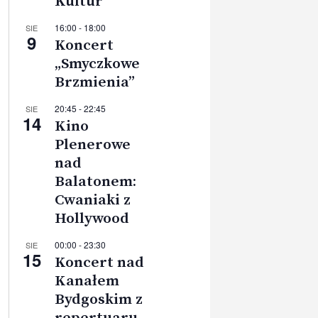
Kultur
16:00
-
18:00
SIE
9
Koncert
„Smyczkowe
Brzmienia”
20:45
-
22:45
SIE
14
Kino
Plenerowe
nad
Balatonem:
Cwaniaki z
Hollywood
00:00
-
23:30
SIE
15
Koncert nad
Kanałem
Bydgoskim z
repertuaru