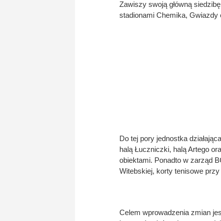
Zawiszy swoją główną siedzibę
stadionami Chemika, Gwiazdy c
Do tej pory jednostka działaj
halą Łuczniczki, halą Artego 
obiektami. Ponadto w zarząd BC
Witebskiej, korty tenisowe przy 
Celem wprowadzenia zmian jest