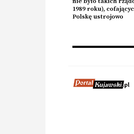
nie było takich rząd
1989 roku), cofający
Polskę ustrojowo