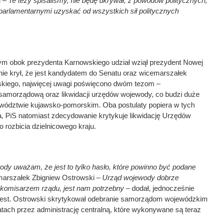
u –
Te tezy spisaliśmy, nie będę ukrywał, z powodów politycznych,
parlamentarnymi uzyskać od wszystkich sił politycznych
m obok prezydenta Karnowskiego udział wziął prezydent Nowej
nie krył, że jest kandydatem do Senatu oraz wicemarszałek
iego, najwięcej uwagi poświęcono dwóm tezom –
 samorządową oraz likwidacji urzędów wojewody, co budzi duże
ództwie kujawsko-pomorskim. Oba postulaty popiera w tych
, PiS natomiast zdecydowanie krytykuje likwidację Urzędów
 rozbicia dzielnicowego kraju.
wody uważam, że jest to tylko hasło, które powinno być podane
marszałek Zbigniew Ostrowski –
Urząd wojewody dobrze
e komisarzem rządu, jest nam potrzebny –
dodał, jednocześnie
e jest. Ostrowski skrytykował odebranie samorządom wojewódzkim
latach przez administrację centralną, które wykonywane są teraz