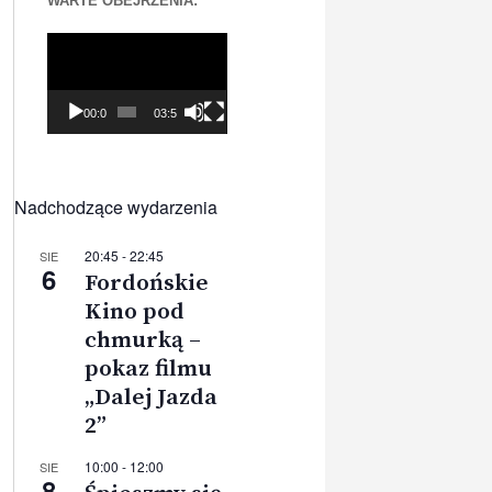
WARTE OBEJRZENIA:
Odtwarzacz
video
00:00
03:56
Nadchodzące wydarzenia
20:45
-
22:45
SIE
6
Fordońskie
Kino pod
chmurką –
pokaz filmu
„Dalej Jazda
2”
10:00
-
12:00
SIE
8