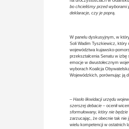
na uroczystościach w Gdańsk
bo chcieliśmy przed wyborami 
deklaracje, czy je poprą.
W panelu dyskusyjnym, w który
Soli Wadim Tyszkiewicz, który 
województwa kujawsko-pomorsk
przekształcenia Senatu w izbę
emocje w dwustołecznym wojew
wyborach Koalicja Obywatelska
Wojewódzkich, porównując ją do
– Hasło likwidacji urzędu woje
szerszej debacie
– ocenił wice
sformułowany, który nie będzi
zarzucając, że obecnie tak ni
wielu kompetencji w ostatnich 