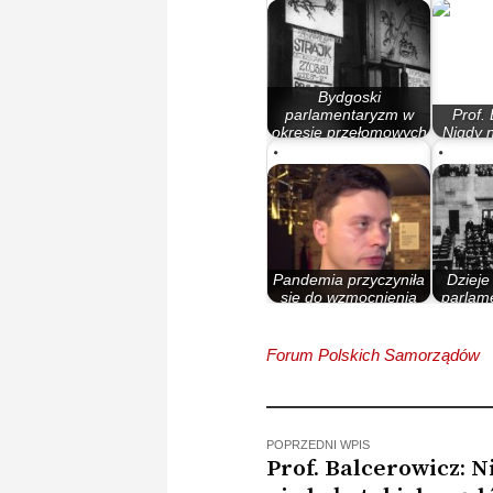
Bydgoski
parlamentaryzm w
Prof.
okresie przełomowych
Nigdy n
lat 80.
rzą
Pandemia przyczyniła
Dzieje
się do wzmocnienia
parlame
depopulacji.…
Rzec
Forum Polskich Samorządów
POPRZEDNI WPIS
Prof. Balcerowicz: N