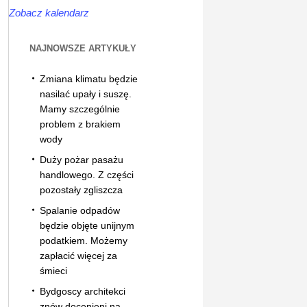
Zobacz kalendarz
NAJNOWSZE ARTYKUŁY
Zmiana klimatu będzie
nasilać upały i suszę.
Mamy szczególnie
problem z brakiem
wody
Duży pożar pasażu
handlowego. Z części
pozostały zgliszcza
Spalanie odpadów
będzie objęte unijnym
podatkiem. Możemy
zapłacić więcej za
śmieci
Bydgoscy architekci
znów docenieni na