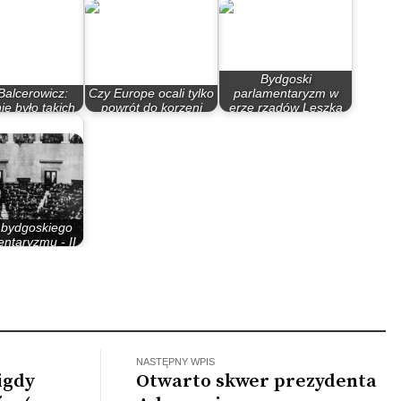
Bydgoski
 Balcerowicz:
Czy Europe ocali tylko
parlamentaryzm w
ie było takich
powrót do korzeni
erze rządów Leszka
dów (po…
chrześcijańskich?
Millera…
 bydgoskiego
ntaryzmu - II
zypospolita
NASTĘPNY WPIS
igdy
Otwarto skwer prezydenta