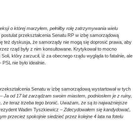
leksji o której marzyłem, pełniłby rolę zatrzymywania wielu
ł postulat przekształcenia Senatu RP w izbę samorządową
ię też dyskusja, że samorządy nie mogą się doprosić prawa, aby
przez rząd były z nim konsultowane. Krytykował to mocno
oli, który zarzucił, iż za obecnego rządu wygląda to fatalnie, ale
– PSL nie było idealnie.
przekształcenia Senatu w izbę samorządową wystartował w tych
 –
Ja od 17 lat zarządzam swoim miastem, podniosłem je z ruiny,
 że teraz trzeba tego bronić. Uważam, że są to najważniejsze
prezydent Wadim Tyszkiewicz
– Zdecydowałem się kandydować,
m przecież spokojnie siedzieć przez kolejne 4 lata na fotelu