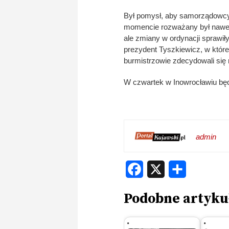
Był pomysł, aby samorządowc
momencie rozważany był nawet 
ale zmiany w ordynacji sprawiły
prezydent Tyszkiewicz, w któreg
burmistrzowie zdecydowali się 
W czwartek w Inowrocławiu będ
admin
Facebook
X
Share
Podobne artyku