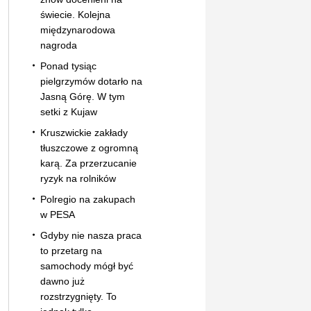
świecie. Kolejna
międzynarodowa
nagroda
Ponad tysiąc
pielgrzymów dotarło na
Jasną Górę. W tym
setki z Kujaw
Kruszwickie zakłady
tłuszczowe z ogromną
karą. Za przerzucanie
ryzyk na rolników
Polregio na zakupach
w PESA
Gdyby nie nasza praca
to przetarg na
samochody mógł być
dawno już
rozstrzygnięty. To