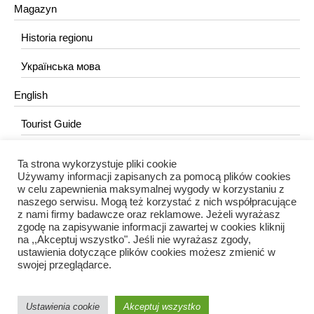
Magazyn
Historia regionu
Українська мова
English
Tourist Guide
Ta strona wykorzystuje pliki cookie
KONTAKT
Używamy informacji zapisanych za pomocą plików cookies
w celu zapewnienia maksymalnej wygody w korzystaniu z
redakcja@portalkujawski.pl
naszego serwisu. Mogą też korzystać z nich współpracujące
z nami firmy badawcze oraz reklamowe. Jeżeli wyrażasz
Redakcja
zgodę na zapisywanie informacji zawartej w cookies kliknij
na ,,Akceptuj wszystko". Jeśli nie wyrażasz zgody,
ustawienia dotyczące plików cookies możesz zmienić w
swojej przeglądarce.
Ustawienia cookie
Akceptuj wszystko