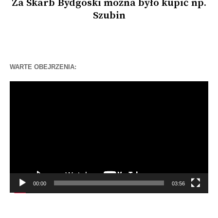
Za Skarb Bydgoski można było kupić np.
Szubin
WARTE OBEJRZENIA:
Odtwarzacz
video
00:00
03:56