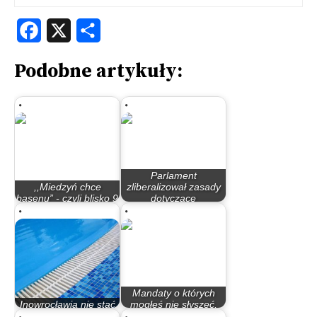
Facebook
X
Share
Podobne artykuły:
Parlament
,,Miedzyń chce
zliberalizował zasady
basenu” - czyli blisko 9
dotyczące
lat walki…
recyclingu…
Mandaty o których
Inowrocławia nie stać
mogłeś nie słyszeć,
na odkryty basen
ale możesz je zapłacić