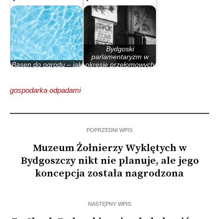
Bydgoski
parlamentaryzm w
Basen do ogrodu – jak
okresie przełomowych
się zdecydować?
lat 80.
gospodarka odpadami
POPRZEDNI WPIS
Muzeum Żołnierzy Wyklętych w
Bydgoszczy nikt nie planuje, ale jego
koncepcja została nagrodzona
NASTĘPNY WPIS