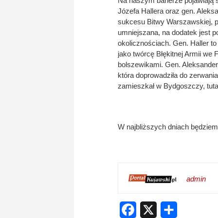
Na naszym banerze pojawiają s
Józefa Hallera oraz gen. Aleks
sukcesu Bitwy Warszawskiej, pe
umniejszana, na dodatek jest p
okolicznościach. Gen. Haller to
jako twórcę Błękitnej Armii we 
bolszewikami. Gen. Aleksander
która doprowadziła do zerwania
zamieszkał w Bydgoszczy, tutaj
W najbliższych dniach będziemy 
admin
Facebook
X
Share