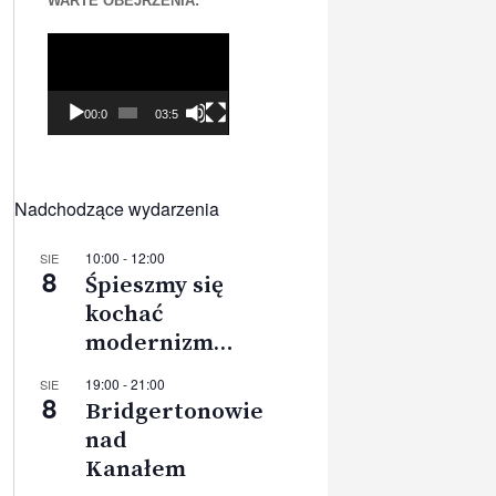
WARTE OBEJRZENIA:
Odtwarzacz
video
00:00
03:56
Nadchodzące wydarzenia
10:00
-
12:00
SIE
8
Śpieszmy się
kochać
modernizm…
19:00
-
21:00
SIE
8
Bridgertonowie
nad
Kanałem