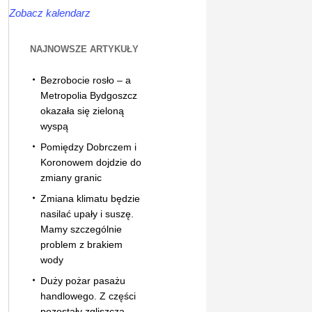
Zobacz kalendarz
NAJNOWSZE ARTYKUŁY
Bezrobocie rosło – a
Metropolia Bydgoszcz
okazała się zieloną
wyspą
Pomiędzy Dobrczem i
Koronowem dojdzie do
zmiany granic
Zmiana klimatu będzie
nasilać upały i suszę.
Mamy szczególnie
problem z brakiem
wody
Duży pożar pasażu
handlowego. Z części
pozostały zgliszcza