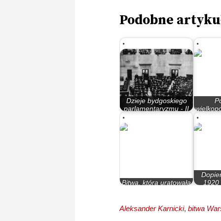
Podobne artyku
Dzieje bydgoskiego
P
parlamentaryzmu - II
wielkopo
Rzeczypospolita
wielk
Dopier
Bitwa, która uratowała
1920 
ład wersalski
przyp
Aleksander Karnicki
,
bitwa Wa