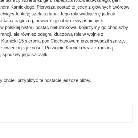
ię też trzy wizerunki: gen. Tadeusza Rozwadowskiego, gen.
andra Karnickiego. Pierwsza postać to jeden z głównych twórców
łniący funkcję szefa sztabu. Jego rola wydaje się jednak
ostacią tragiczną, bowiem zginał w niewyjaśnionych
 w polskiej historii postać nietuzinkowa, kojarzymy go chociażby
Francji, ale również odegrał kluczową rolę w wojnie z
 Karnicki 15 sierpnia pod Ciechanowem przeprowadził szarżę,
 sowieckiej łączności. Po wojnie Karnicki wraz z rodziną
 spoczęły jego szczątki.
chcieli przybliżyć te postacie jeszcze bliżej.