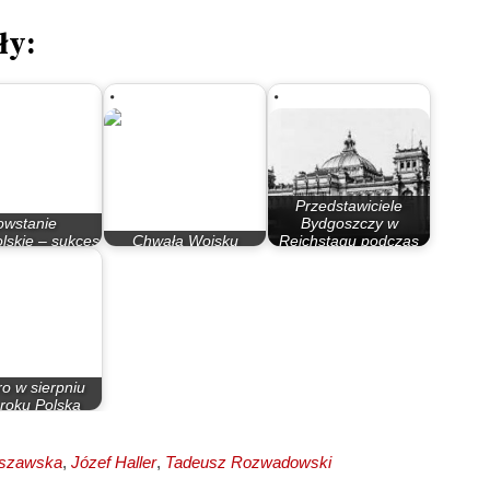
ły:
Przedstawiciele
owstanie
Bydgoszczy w
lskie – sukces
Chwała Wojsku
Reichstagu podczas
opolskiego…
Polskiemu!
I…
o w sierpniu
roku Polska
ieczętowała…
rszawska
,
Józef Haller
,
Tadeusz Rozwadowski