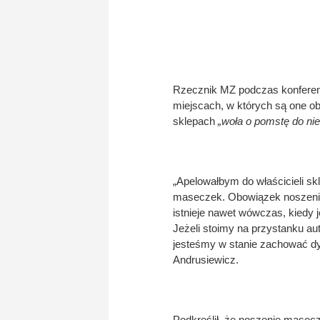
Rzecznik MZ podczas konferenc
miejscach, w których są one 
sklepach
„woła o pomstę do nie
„Apelowałbym do właścicieli s
maseczek. Obowiązek noszenia
istnieje nawet wówczas, kiedy 
Jeżeli stoimy na przystanku a
jesteśmy w stanie zachować d
Andrusiewicz.
Podkreślił, że noszenie mase