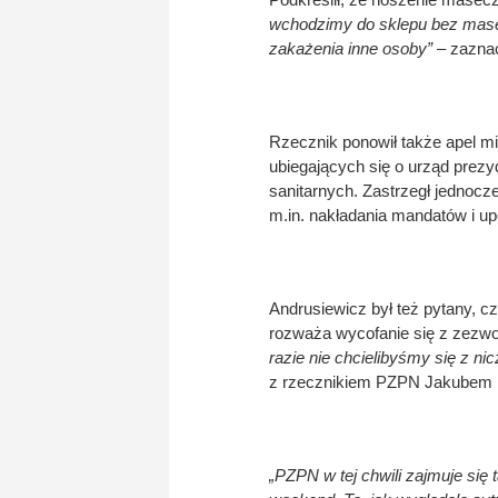
wchodzimy do sklepu bez masec
zakażenia inne osoby” –
zaznac
Rzecznik ponowił także apel m
ubiegających się o urząd prezy
sanitarnych. Zastrzegł jednocz
m.in. nakładania mandatów i u
Andrusiewicz był też pytany, 
rozważa wycofanie się z zezwo
razie nie chcielibyśmy się z n
z rzecznikiem PZPN Jakubem 
„PZPN w tej chwili zajmuje się 