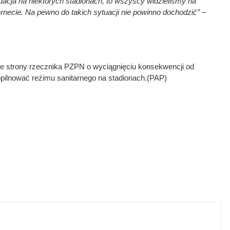
uacja na niektórych stadionach, to wszyscy widzieliśmy na
ernecie. Na pewno do takich sytuacji nie powinno dochodzić” –
 ze strony rzecznika PZPN o wyciągnięciu konsekwencji od
dopilnować reżimu sanitarnego na stadionach.(PAP)