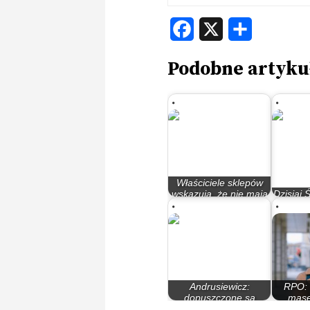
Facebook
X
Share
Podobne artyku
Właściciele sklepów
wskazują, że nie mają
Dzisiaj 
jak…
Andrusiewicz:
RPO: 
dopuszczone są
mase
wszystkie rodzaje…
zn