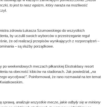
zki, to jest to nasz egoizm, który naraża na możliwość
zył.
inistra zdrowia Łukasza Szumowskiego do wszystkich
denta, by uczulili swoich wyborców o przestrzeganie reguł
eśnie, że od realizacji przepisów wynikających z rozporządzeń –
pominania – są służby porządkowe.
czy po weekendowych meczach piłkarskiej Ekstraklasy resort
lenia na obecność kibiców na stadionach. Jak powiedział
, „na
iczego wycofywać”.
Poinformował, że rano rozmawiał na ten temat
Kwiatkowskim.
tą sprawą, analizuje wszystkie mecze, jakie odbyły się w miniony