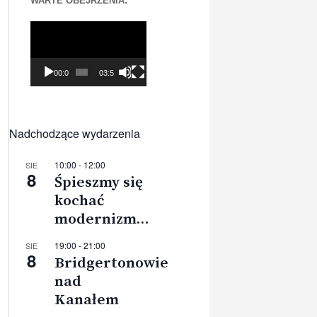
WARTE OBEJRZENIA:
Odtwarzacz
video
00:00
03:56
Nadchodzące wydarzenia
10:00
-
12:00
SIE
8
Śpieszmy się
kochać
modernizm…
19:00
-
21:00
SIE
8
Bridgertonowie
nad
Kanałem