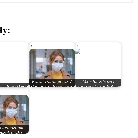
ły:
Koronawirus przez 7
Minister zdrowia
Światowy Dzień
dni może utrzymywać
zapowiada kontrole w
AIDS
się na…
sklepach…
nienoszenie
czek może
iweczyć…