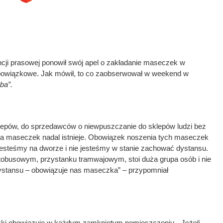
ji prasowej ponowił swój apel o zakładanie maseczek w
obowiązkowe. Jak mówił, to co zaobserwował w weekend w
ba”.
klepów, do sprzedawców o niewpuszczanie do sklepów ludzi bez
 maseczek nadal istnieje. Obowiązek noszenia tych maseczek
jesteśmy na dworze i nie jesteśmy w stanie zachować dystansu.
utobusowym, przystanku tramwajowym, stoi duża grupa osób i nie
ystansu – obowiązuje nas maseczka” – przypomniał
czki obowiązuje w każdym zamkniętym pomieszczeniu.
„Jeżeli