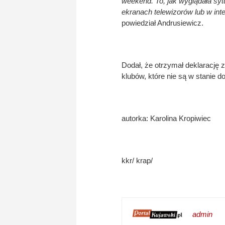
weekend. To, jak wyglądała syt
ekranach telewizorów lub w int
powiedział Andrusiewicz.
Dodał, że otrzymał deklarację
klubów, które nie są w stanie 
autorka: Karolina Kropiwiec
kkr/ krap/
admin