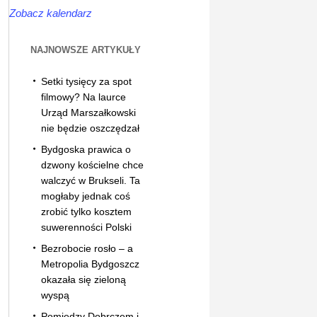
Zobacz kalendarz
NAJNOWSZE ARTYKUŁY
Setki tysięcy za spot
filmowy? Na laurce
Urząd Marszałkowski
nie będzie oszczędzał
Bydgoska prawica o
dzwony kościelne chce
walczyć w Brukseli. Ta
mogłaby jednak coś
zrobić tylko kosztem
suwerenności Polski
Bezrobocie rosło – a
Metropolia Bydgoszcz
okazała się zieloną
wyspą
Pomiędzy Dobrczem i