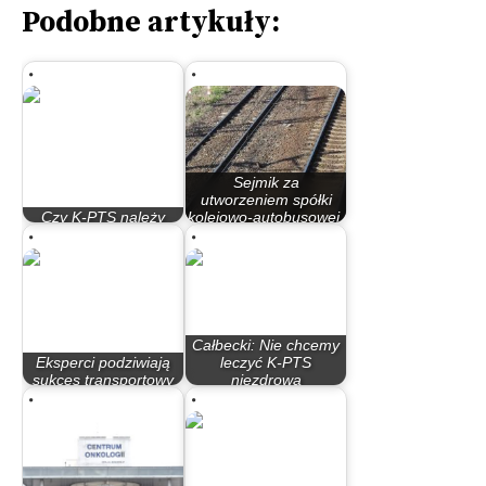
Podobne artykuły:
Sejmik za
utworzeniem spółki
Czy K-PTS należy
kolejowo-autobusowej,
sprywatyzować?
…
Całbecki: Nie chcemy
Eksperci podziwiają
leczyć K-PTS
sukces transportowy
niezdrową
powiatu…
konkurencją