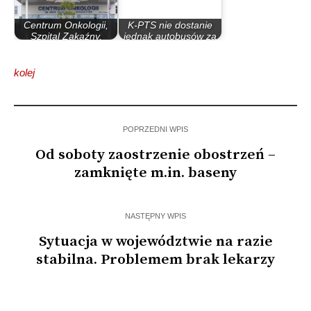
Centrum Onkologii,
K-PTS nie dostanie
Szpital Zakaźny,
jednak autobusów za
Szpital…
15 mln zł
kolej
POPRZEDNI WPIS
Od soboty zaostrzenie obostrzeń –
zamknięte m.in. baseny
NASTĘPNY WPIS
Sytuacja w województwie na razie
stabilna. Problemem brak lekarzy