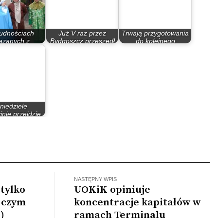
rudnościach
Już V raz przez
Trwają przygotowania
ązanych z
Bydgoszcz przeszedł
do kolejnego
ią Bydgoski…
Orszak Trzech Króli
Bydgoskiego…
niedziele
jnie przejdzie
 Trzech Króli
NASTĘPNY WPIS
tylko
UOKiK opiniuje
ę czym
koncentracje kapitałów w
)
ramach Terminalu