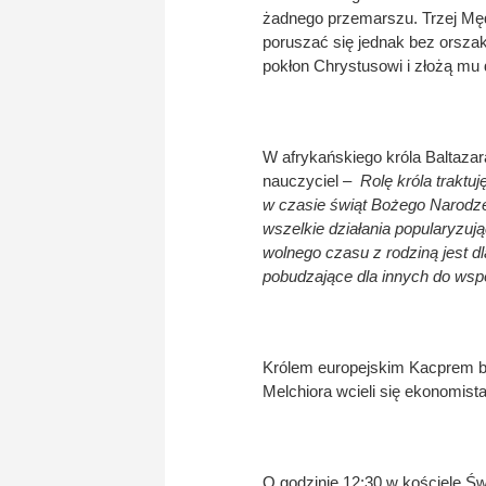
żadnego przemarszu. Trzej Mę
poruszać się jednak bez orszak
pokłon Chrystusowi i złożą mu 
W afrykańskiego króla Baltazar
nauczyciel –
Rolę króla traktuj
w czasie świąt Bożego Narodze
wszelkie działania popularyzuj
wolnego czasu z rodziną jest dl
pobudzające dla innych do wsp
Królem europejskim Kacprem bę
Melchiora wcieli się ekonomist
O godzinie 12:30 w kościele Św