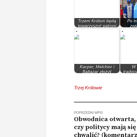
Trzem Królom będą
Po t
towarzyszyć patroni
zwi
bydgoskich parafii
pandem
Kacper, Melchior i
W 
Baltazar złożyli
tradycy
Jezusowi hołd, a…
Orszak
Trzej Królowie
POPRZEDNI WPIS
Obwodnica otwarta, 
czy politycy mają si
chwalić? (komentarz