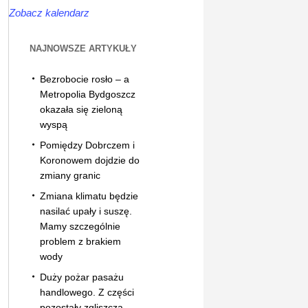
Zobacz kalendarz
NAJNOWSZE ARTYKUŁY
Bezrobocie rosło – a
Metropolia Bydgoszcz
okazała się zieloną
wyspą
Pomiędzy Dobrczem i
Koronowem dojdzie do
zmiany granic
Zmiana klimatu będzie
nasilać upały i suszę.
Mamy szczególnie
problem z brakiem
wody
Duży pożar pasażu
handlowego. Z części
pozostały zgliszcza