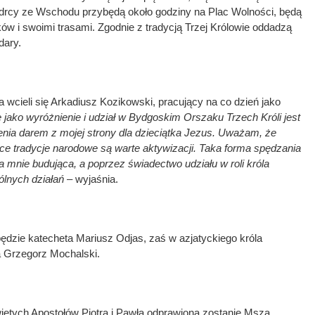
drcy ze Wschodu przybędą około godziny na Plac Wolności, będą
ów i swoimi trasami. Zgodnie z tradycją Trzej Królowie oddadzą
dary.
a wcieli się Arkadiusz Kozikowski, pracujący na co dzień jako
ę jako wyróżnienie i udział w Bydgoskim Orszaku Trzech Króli jest
nia darem z mojej strony dla dzieciątka Jezus. Uważam, że
ące tradycje narodowe są warte aktywizacji. Taka forma spędzania
a mnie budująca, a poprzez świadectwo udziału w roli króla
ólnych działań
– wyjaśnia.
dzie katecheta Mariusz Odjas, zaś w azjatyckiego króla
a Grzegorz Mochalski.
iętych Apostołów Piotra i Pawła odprawiona zostanie Msza