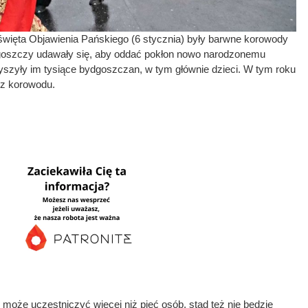
 święta Objawienia Pańskiego (6 stycznia) były barwne korowody
ydgoszczy udawały się, aby oddać pokłon nowo narodzonemu
szyły im tysiące bydgoszczan, w tym głównie dzieci. W tym roku
ez korowodu.
oże uczestniczyć więcej niż pięć osób, stąd też nie będzie