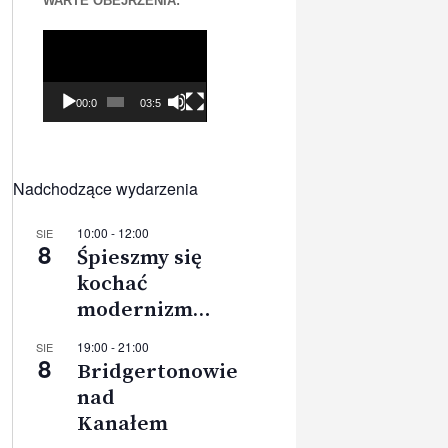
WARTE OBEJRZENIA:
Odtwarzacz
video
00:00
03:56
Nadchodzące wydarzenia
10:00
-
12:00
SIE
8
Śpieszmy się
kochać
modernizm…
19:00
-
21:00
SIE
8
Bridgertonowie
nad
Kanałem