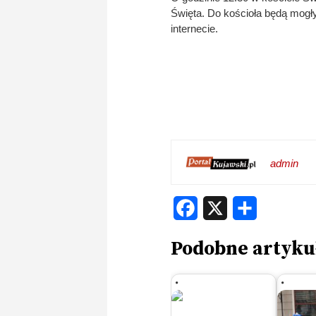
Święta. Do kościoła będą mogł
internecie.
admin
Facebook
X
Share
Podobne artyku