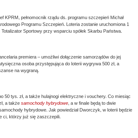
zef KPRM, pełnomocnik rządu ds. programu szczepień Michał
arodowego Programu Szczepień. Loteria zostanie uruchomiona 1
ez Totalizator Sportowy przy wsparciu spółek Skarbu Państwa.
 kancelaria premiera – umożliwi dołączenie samorządów do jej
utysięczna osoba przystępująca do loterii wygrywa 500 zł, a
szanse na wygraną.
 50 tys. zł, a także hulajnogi elektryczne i vouchery. Co miesiąc
zł, a także
samochody hybrydowe
, a w finale będą to dwie
 samochody hybrydowe. Jak powiedział Dworczyk, w loterii będzie
ci, którzy już się zaszczepili.