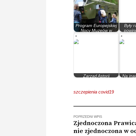
Program Europejskiej
Były r
Nocy Muzeów w
powin
Bydgoszczy
wojskow
Zarząd Astorii
Na inau
krytykuje sędziów
Jagiell
szczepienia covid19
POPRZEDNI WPIS
Zjednoczona Prawica
nie zjednoczona w o