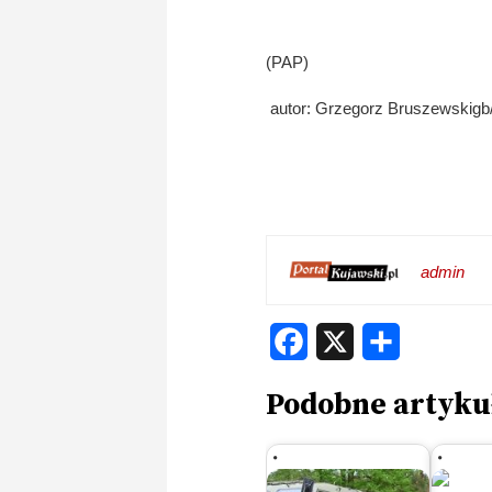
(PAP)
autor: Grzegorz Bruszewskigb/
admin
Facebook
X
Share
Podobne artyku