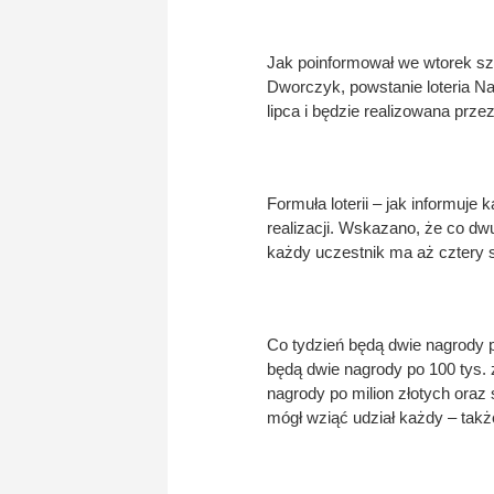
Jak poinformował we wtorek s
Dworczyk, powstanie loteria N
lipca i będzie realizowana prz
Formuła loterii – jak informuje
realizacji. Wskazano, że co dw
każdy uczestnik ma aż cztery 
Co tydzień będą dwie nagrody po
będą dwie nagrody po 100 tys. 
nagrody po milion złotych oraz
mógł wziąć udział każdy – także 