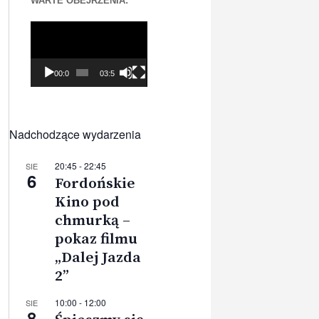
WARTE OBEJRZENIA:
Odtwarzacz
video
00:00
03:56
Nadchodzące wydarzenia
20:45
-
22:45
SIE
6
Fordońskie
Kino pod
chmurką –
pokaz filmu
„Dalej Jazda
2”
10:00
-
12:00
SIE
8