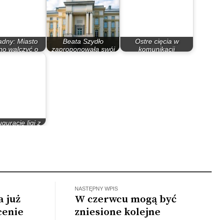
adny: Miasto
Beata Szydło
Ostre cięcia w
no walczyć o
zaproponowała swój
komunikacji
ą prokuraturę
rząd. Czy z Antonim…
autobusowej
guracje ligi z
onią Białystok
NASTĘPNY WPIS
 już
W czerwcu mogą być
cenie
zniesione kolejne