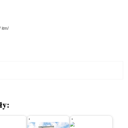
 itm/
ły: