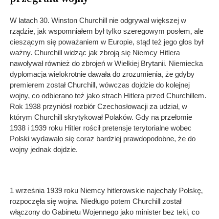
W latach 30. Winston Churchill nie odgrywał większej w
rządzie, jak wspomniałem był tylko szeregowym posłem, ale
cieszącym się poważaniem w Europie, stąd też jego głos był
ważny. Churchill widząc jak zbroją się Niemcy Hitlera
nawoływał również do zbrojeń w Wielkiej Brytanii. Niemiecka
dyplomacja wielokrotnie dawała do zrozumienia, że gdyby
premierem został Churchill, wówczas dojdzie do kolejnej
wojny, co odbierano też jako strach Hitlera przed Churchillem.
Rok 1938 przyniósł rozbiór Czechosłowacji za udział, w
którym Churchill skrytykował Polaków. Gdy na przełomie
1938 i 1939 roku Hitler rościł pretensje terytorialne wobec
Polski wydawało się coraz bardziej prawdopodobne, że do
wojny jednak dojdzie.
1 września 1939 roku Niemcy hitlerowskie najechały Polskę,
rozpoczęła się wojna. Niedługo potem Churchill został
włączony do Gabinetu Wojennego jako minister bez teki, co