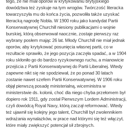
tego, że nie miał oporów w krytykowaniu brytyjskiego
dowództwa też zyskuje na tym wrogów. Twórczość literacka
towarzyszyła mu do końca życia, pozwoliła także uzyskać
literacką nagrodę Nobla. W 1900 roku jako kandydat Partii
Konserwatywnej Churchill niesiony publikacjami o wojnie
burskiej, którą obserwował naocznie, zostaje pierwszy raz
wybrany posłem mając 26 lat. Młody Churchill nie miał jednak
oporów, aby krytykować posunięcia własnej partii, co w
rezultacie sprawiło, że jego pozycja zaczęła spadać, a w 1904
roku skłoniło go do bardzo ryzykownego ruchu, a mianowicie
przejścia z Partii Konserwatywnej do Partii Liberalnej. Wtedy
zapewne nikt się nie spodziewał, że po ponad 30 latach
zostanie nawet szefem Partii Konserwatywnej. W 1906 roku
objął pierwszą posadę ministerialną, wiceministra w
ministerstwie ds. kolonii, choć dla niego chyba przełomem był
dopiero rok 1911, gdy został Pierwszym Lordem Administracji,
czyli dowódcą Royal Navy, którą zaczął reformować. Wtedy
też ujawnił się kolejny jego talent, Churchill był zwolennikiem
wdrażania wynalazków, w prace nad którymi się też włączył,
które miały zwiększyć potencjał sił zbrojnych.