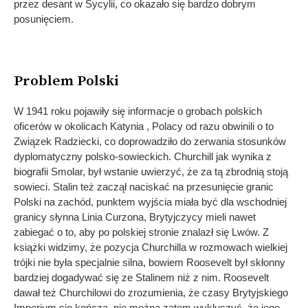
przez desant w Sycylii, co okazało się bardzo dobrym
posunięciem.
Problem Polski
W 1941 roku pojawiły się informacje o grobach polskich
oficerów w okolicach Katynia , Polacy od razu obwinili o to
Związek Radziecki, co doprowadziło do zerwania stosunków
dyplomatyczny polsko-sowieckich. Churchill jak wynika z
biografii Smolar, był wstanie uwierzyć, że za tą zbrodnią stoją
sowieci. Stalin też zaczął naciskać na przesunięcie granic
Polski na zachód, punktem wyjścia miała być dla wschodniej
granicy słynna Linia Curzona, Brytyjczycy mieli nawet
zabiegać o to, aby po polskiej stronie znalazł się Lwów. Z
książki widzimy, że pozycja Churchilla w rozmowach wielkiej
trójki nie była specjalnie silna, bowiem Roosevelt był skłonny
bardziej dogadywać się ze Stalinem niż z nim. Roosevelt
dawał też Churchilowi do zrozumienia, że czasy Brytyjskiego
Imperium się kończą, nie można zatem wykluczyć, że jego