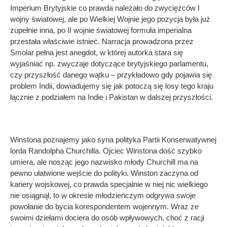
Imperium Brytyjskie co prawda należało do zwycięzców I
wojny światowej, ale po Wielkiej Wojnie jego pozycja była już
zupełnie inna, po II wojnie światowej formuła imperialna
przestała właściwie istnieć. Narracja prowadzona przez
Smolar pełna jest anegdot, w której autorka stara się
wyjaśniać np. zwyczaje dotyczące brytyjskiego parlamentu,
czy przyszłość danego wątku – przykładowo gdy pojawia się
problem Indii, dowiadujemy się jak potoczą się losy tego kraju
łącznie z podziałem na Indie i Pakistan w dalszej przyszłości.
Winstona poznajemy jako syna polityka Partii Konserwatywnej
lorda Randolpha Churchilla. Ojciec Winstona dość szybko
umiera, ale nosząc jego nazwisko młody Churchill ma na
pewno ułatwione wejście do polityki. Winston zaczyna od
kariery wojskowej, co prawda specjalnie w niej nic wielkiego
nie osiągnął, to w okresie młodzieńczym odgrywa swoje
powołanie do bycia korespondentem wojennym. Wraz ze
swoimi dziełami dociera do osób wpływowych, choć z racji