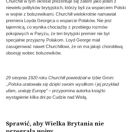
Churchill w tym okresie prezentuje się zatem jako jeden z
niewielu polityków brytyjskich, którzy byli za wsparciem Polski
w wojnie z bolszewikami. Churchill wielokrotnie namawiał
premiera Loyda George;a o wsparcie Polaków. Nie jest
tajemnicą, co wynika chociażby z przebiegu rozmów
pokojowych w Paryżu, że ten brytyjski premier nie był
specjalnie przyjazny Polakom. Loyd George miał
zasugerować nawet Churchillowi, że on ma jakąś chorobliwą
obsesję wobec bolszewików.
29 sierpnia 1920 roku Churchill powiedział w Izbie Gmin:
,,Polska uratowała się dzięki swoim wysiłkom i jej przykład
ufam, uratuję Europę”
– przypomina autorka książki
wystąpienie kilka dni po Cudzie nad Wisłą.
Sprawić, aby Wielka Brytania nie
przegrała wojny