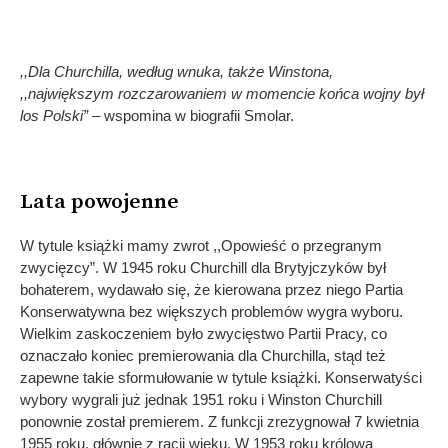
,,Dla Churchilla, według wnuka, także Winstona,
,,największym rozczarowaniem w momencie końca wojny był
los Polski” –
wspomina w biografii Smolar.
Lata powojenne
W tytule książki mamy zwrot ,,Opowieść o przegranym
zwycięzcy”. W 1945 roku Churchill dla Brytyjczyków był
bohaterem, wydawało się, że kierowana przez niego Partia
Konserwatywna bez większych problemów wygra wyboru.
Wielkim zaskoczeniem było zwycięstwo Partii Pracy, co
oznaczało koniec premierowania dla Churchilla, stąd też
zapewne takie sformułowanie w tytule książki. Konserwatyści
wybory wygrali już jednak 1951 roku i Winston Churchill
ponownie został premierem. Z funkcji zrezygnował 7 kwietnia
1955 roku, głównie z racji wieku. W 1953 roku królowa