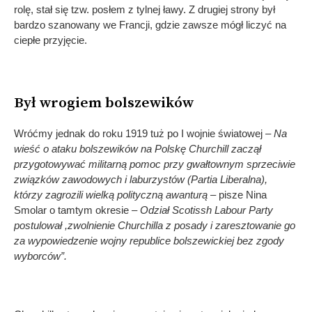
rolę, stał się tzw. posłem z tylnej ławy. Z drugiej strony był
bardzo szanowany we Francji, gdzie zawsze mógł liczyć na
ciepłe przyjęcie.
Był wrogiem bolszewików
Wróćmy jednak do roku 1919 tuż po I wojnie światowej
– Na
wieść o ataku bolszewików na Polskę Churchill zaczął
przygotowywać militarną pomoc przy gwałtownym sprzeciwie
związków zawodowych i laburzystów (Partia Liberalna),
którzy zagrozili wielką polityczną awanturą
– pisze Nina
Smolar o tamtym okresie
– Odział Scotissh Labour Party
postulował ,zwolnienie Churchilla z posady i zaresztowanie go
za wypowiedzenie wojny republice bolszewickiej bez zgody
wyborców”.