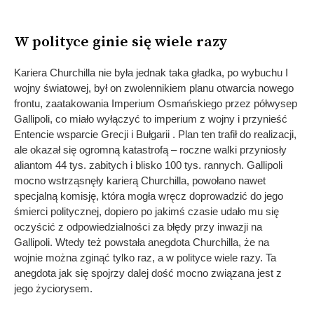
W polityce ginie się wiele razy
Kariera Churchilla nie była jednak taka gładka, po wybuchu I
wojny światowej, był on zwolennikiem planu otwarcia nowego
frontu, zaatakowania Imperium Osmańskiego przez półwysep
Gallipoli, co miało wyłączyć to imperium z wojny i przynieść
Entencie wsparcie Grecji i Bułgarii . Plan ten trafił do realizacji,
ale okazał się ogromną katastrofą – roczne walki przyniosły
aliantom 44 tys. zabitych i blisko 100 tys. rannych. Gallipoli
mocno wstrząsnęły karierą Churchilla, powołano nawet
specjalną komisję, która mogła wręcz doprowadzić do jego
śmierci politycznej, dopiero po jakimś czasie udało mu się
oczyścić z odpowiedzialności za błędy przy inwazji na
Gallipoli. Wtedy też powstała anegdota Churchilla, że na
wojnie można zginąć tylko raz, a w polityce wiele razy. Ta
anegdota jak się spojrzy dalej dość mocno związana jest z
jego życiorysem.