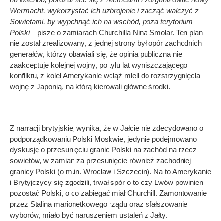
Wermacht, wykorzystać ich uzbrojenie i zacząć walczyć z
Sowietami, by wypchnąć ich na wschód, poza terytorium
Polski
– pisze o zamiarach Churchilla Nina Smolar. Ten plan
nie został zrealizowany, z jednej strony był opór zachodnich
generałów, którzy obawiali się, że opinia publiczna nie
zaakceptuje kolejnej wojny, po tylu lat wyniszczającego
konfliktu, z kolei Amerykanie wciąż mieli do rozstrzygnięcia
wojnę z Japonią, na którą kierowali główne środki.
Z narracji brytyjskiej wynika, że w Jałcie nie zdecydowano o
podporządkowaniu Polski Moskwie, jedynie podejmowano
dyskusję o przesunięciu granic Polski na zachód na rzecz
sowietów, w zamian za przesunięcie również zachodniej
granicy Polski (o m.in. Wrocław i Szczecin). Na to Amerykanie
i Brytyjczycy się zgodzili, trwał spór o to czy Lwów powinien
pozostać Polski, o co zabiegać miał Churchill. Zamontowanie
przez Stalina marionetkowego rządu oraz sfałszowanie
wyborów, miało być naruszeniem ustaleń z Jałty.