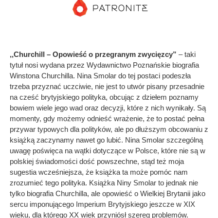
,,Churchill – Opowieść o przegranym zwycięzcy”
– taki
tytuł nosi wydana przez Wydawnictwo Poznańskie biografia
Winstona Churchilla. Nina Smolar do tej postaci podeszła
trzeba przyznać uczciwie, nie jest to utwór pisany przesadnie
na cześć brytyjskiego polityka, obcując z dziełem poznamy
bowiem wiele jego wad oraz decyzji, które z nich wynikały. Są
momenty, gdy możemy odnieść wrażenie, że to postać pełna
przywar typowych dla polityków, ale po dłuższym obcowaniu z
książką zaczynamy nawet go lubić. Nina Smolar szczególną
uwagę poświęca na wątki dotyczące w Polsce, które nie są w
polskiej świadomości dość powszechne, stąd też moja
sugestia wcześniejsza, że książka ta może pomóc nam
zrozumieć tego polityka. Książka Niny Smolar to jednak nie
tylko biografia Churchilla, ale opowieść o Wielkiej Brytanii jako
sercu imponującego Imperium Brytyjskiego jeszcze w XIX
wieku, dla którego XX wiek przyniósł szereg problemów.