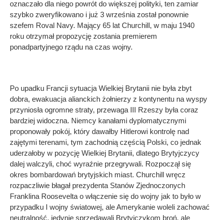
oznaczało dla niego powrót do większej polityki, ten zamiar
szybko zweryfikowano i już 3 września został ponownie
szefem Roval Navy. Mający 65 lat Churchill, w maju 1940
roku otrzymał propozycję zostania premierem
ponadpartyjnego rządu na czas wojny.
Po upadku Francji sytuacja Wielkiej Brytanii nie była zbyt
dobra, ewakuacja alianckich żołnierzy z kontynentu na wyspy
przyniosła ogromne straty, przewaga III Rzeszy była coraz
bardziej widoczna. Niemcy kanałami dyplomatycznymi
proponowały pokój, który dawałby Hitlerowi kontrolę nad
zajętymi terenami, tym zachodnią częścią Polski, co jednak
uderzałoby w pozycję Wielkiej Brytanii, dlatego Brytyjczycy
dalej walczyli, choć wyraźnie przegrywali. Rozpoczął się
okres bombardowań brytyjskich miast. Churchill wręcz
rozpaczliwie błagał prezydenta Stanów Zjednoczonych
Franklina Roosevelta o włączenie się do wojny jak to było w
przypadku I wojny światowej, ale Amerykanie woleli zachować
neutralność, jedynie sprzedawali Brytyjczykom broń, ale