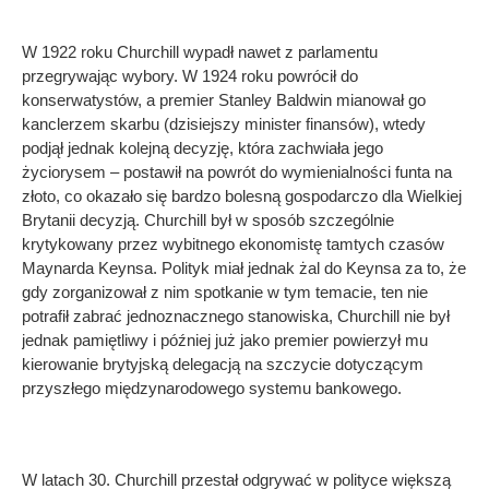
W 1922 roku Churchill wypadł nawet z parlamentu
przegrywając wybory. W 1924 roku powrócił do
konserwatystów, a premier Stanley Baldwin mianował go
kanclerzem skarbu (dzisiejszy minister finansów), wtedy
podjął jednak kolejną decyzję, która zachwiała jego
życiorysem – postawił na powrót do wymienialności funta na
złoto, co okazało się bardzo bolesną gospodarczo dla Wielkiej
Brytanii decyzją. Churchill był w sposób szczególnie
krytykowany przez wybitnego ekonomistę tamtych czasów
Maynarda Keynsa. Polityk miał jednak żal do Keynsa za to, że
gdy zorganizował z nim spotkanie w tym temacie, ten nie
potrafił zabrać jednoznacznego stanowiska, Churchill nie był
jednak pamiętliwy i później już jako premier powierzył mu
kierowanie brytyjską delegacją na szczycie dotyczącym
przyszłego międzynarodowego systemu bankowego.
W latach 30. Churchill przestał odgrywać w polityce większą