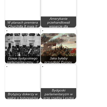
Amerykanie
W planach premiera
przehandlowali
Churchilla 8 maja II
wsparcie dla
wojna…
Powstańców za…
Dzieje bydgoskiego
Jaka byłaby
parlamentaryzmu - II
przyszłość Europy,
Rzeczypospolita
gdyby Polska…
Bydgoski
Brytyjscy dokerzy w
parlamentaryzm w
walce o bolszewicką
erze rządów Leszka
sprawę
Millera…