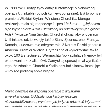
W 1998 roku Brytyjczycy odtajnili informację o planowanej
operacji Uthinkable (po polsku niewyobrażalne). Był to pomysł
premiera Wielkiej Brytanii Winstona Churchilla, którego
realizacja miała się rozpocząć 1 lipca 1945 roku – ,,
Jej celem
było wypchnięcie Armii Czerwonej do przedwojennych granic
Polski”
– pisze Nina Smolar. Churchill chciał, aby w operacji
Unthinkable udział wzięły także Stany Zjednoczone, Francja,
Kanada, kluczową rolę odegrać miał 2 Korpus Polski generała
Andersa. Premier Wielkiej Brytanii chciał wykorzystać także
około 100 tys. żołnierzy Wermachtu (po kapitulacji Niemcy byli
okupowani przez aliantów). Zamysł tej operacji miał wynikać z
tego, że zdaniem Churchilla Stalin oszukał aliantów instalując
w Polsce podległą sobie włądze.
Mając nadzieję na wspólną operację z wojskami
amerykańskimi. Oddziały wojska były jeszcze
niezdemobilizowane, wystarczyło jedynie odwrócić lufy armat
na wschód, porozumieć się z Niemcami i zorganizować nowy