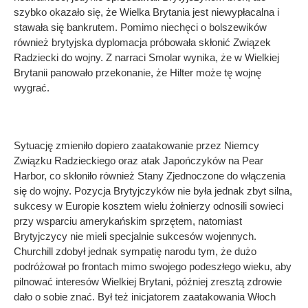
szybko okazało się, że Wielka Brytania jest niewypłacalna i
stawała się bankrutem. Pomimo niechęci o bolszewików
również brytyjska dyplomacja próbowała skłonić Związek
Radziecki do wojny. Z narraci Smolar wynika, że w Wielkiej
Brytanii panowało przekonanie, że Hilter może tę wojnę
wygrać.
Sytuację zmieniło dopiero zaatakowanie przez Niemcy
Związku Radzieckiego oraz atak Japończyków na Pear
Harbor, co skłoniło również Stany Zjednoczone do włączenia
się do wojny. Pozycja Brytyjczyków nie była jednak zbyt silna,
sukcesy w Europie kosztem wielu żołnierzy odnosili sowieci
przy wsparciu amerykańskim sprzętem, natomiast
Brytyjczycy nie mieli specjalnie sukcesów wojennych.
Churchill zdobył jednak sympatię narodu tym, że dużo
podróżował po frontach mimo swojego podeszłego wieku, aby
pilnować interesów Wielkiej Brytani, później zresztą zdrowie
dało o sobie znać. Był też inicjatorem zaatakowania Włoch