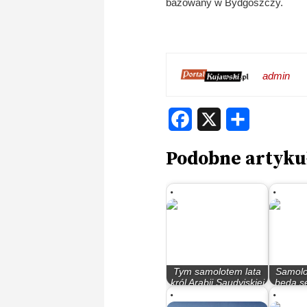
bazowany w Bydgoszczy.
admin
Facebook
X
Share
Podobne artyku
Tym samolotem lata
Samolo
król Arabii Saudyjskiej
będą s
oraz…
By