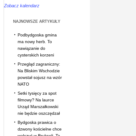
Zobacz kalendarz
NAJNOWSZE ARTYKUŁY
Podbydgoska gmina
ma nowy herb. To
nawiązanie do
cysterskich korzeni
Przegląd zagraniczny:
Na Bliskim Wschodzie
powstał sojusz na wzór
NATO
Setki tysięcy za spot
filmowy? Na laurce
Urząd Marszałkowski
nie będzie oszczędzał
Bydgoska prawica o
dzwony kościelne chce
walczyć w Brukseli. Ta