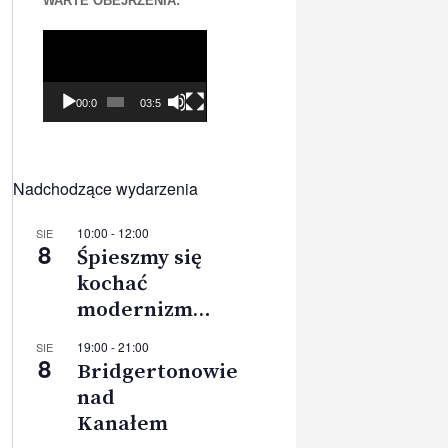
WARTE OBEJRZENIA:
Odtwarzacz
video
00:00
03:56
Nadchodzące wydarzenia
10:00
-
12:00
SIE
8
Śpieszmy się
kochać
modernizm…
19:00
-
21:00
SIE
8
Bridgertonowie
nad
Kanałem