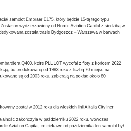
ciał samolot Embraer E175, który będzie 15-tą tego typu
ostał on wydzierżawiony od Nordic Aviation Capital z siedzibą w
a dedykowana została trasie Bydgoszcz – Warszawa w barwach
Bombardiera Q400, które PLL LOT wycofał z floty z końcem 2022
rukcją, bo produkowaną od 1983 roku z liczbą 70 miejsc na
ukowane są od 2003 roku, zabierają na pokład około 80
ny został w 2012 roku dla włoskich linii Alitalia Cityliner
działalność zakończyła w październiku 2022 roku, wówczas
dic Aviation Capital, co ciekawe od października ten samolot był