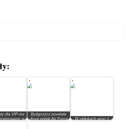
ły:
ty dla VIP-ów
Bydgoszcz powitała
erwisowane w
drugi polski Air Force
W obłokach wraz z
dgoszczy
One
Dreamlinerem