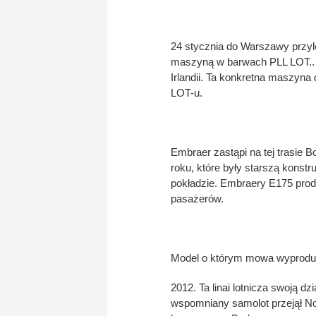
24 stycznia do Warszawy przyle
maszyną w barwach PLL LOT.. Z
Irlandii. Ta konkretna maszyn
LOT-u.
Embraer zastąpi na tej trasie 
roku, które były starszą konst
pokładzie. Embraery E175 prod
pasażerów.
Model o którym mowa wyprodukowa
2012. Ta linai lotnicza swoją 
wspomniany samolot przejął Nor