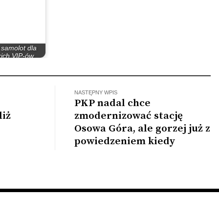
samolot dla
kich VIP-ów
e przywitany…
NASTĘPNY WPIS
PKP nadal chce
liż
zmodernizować stację
Osowa Góra, ale gorzej już z
powiedzeniem kiedy