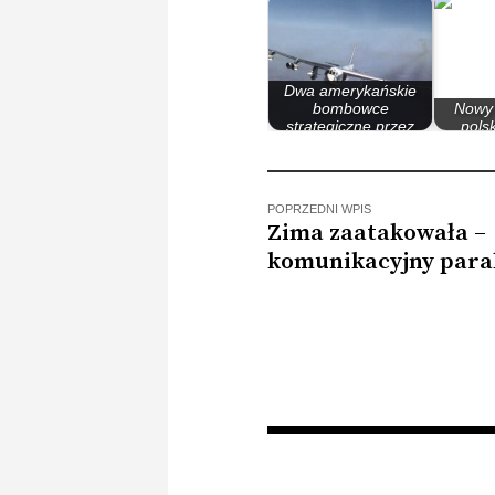
Dwa amerykańskie
bombowce
Nowy 
strategiczne przez
pols
kilka…
zostani
POPRZEDNI WPIS
Zima zaatakowała –
komunikacyjny para