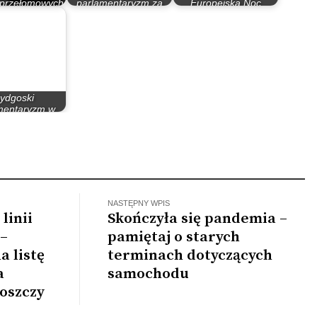
 przełomowych
parlamentaryzm za
Europejską Noc
lat 80.
rządów PO – PiS
Muzeów
ydgoski
mentaryzm w
atach 90
NASTĘPNY WPIS
linii
Skończyła się pandemia –
 –
pamiętaj o starych
a listę
terminach dotyczących
a
samochodu
oszczy