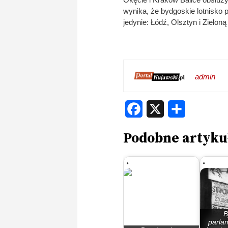
wynika, że bydgoskie lotnisko
jedynie: Łódź, Olsztyn i Zielo
admin
Facebook
X
Share
Podobne artyku
B
parla