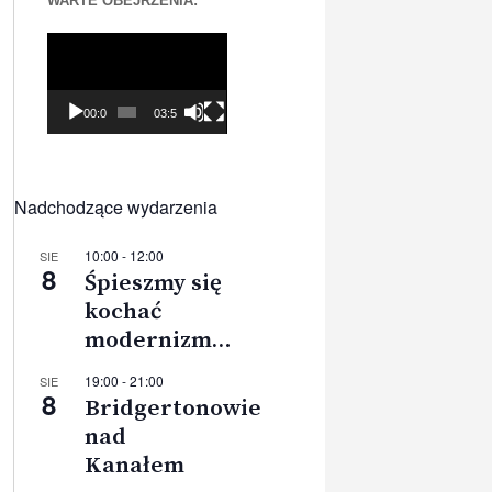
WARTE OBEJRZENIA:
Odtwarzacz
video
00:00
03:56
Nadchodzące wydarzenia
10:00
-
12:00
SIE
8
Śpieszmy się
kochać
modernizm…
19:00
-
21:00
SIE
8
Bridgertonowie
nad
Kanałem