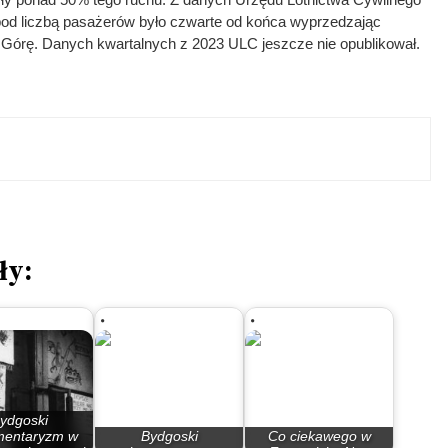
 pod liczbą pasażerów było czwarte od końca wyprzedzając
ną Górę. Danych kwartalnych z 2023 ULC jeszcze nie opublikował.
ły:
ydgoski
mentaryzm w
Bydgoski
Co ciekawego w