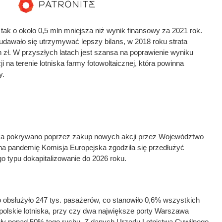
i tak o około 0,5 mln mniejsza niż wynik finansowy za 2021 rok.
udawało się utrzymywać lepszy bilans, w 2018 roku strata
n zł. W przyszłych latach jest szansa na poprawienie wyniku
i na terenie lotniska farmy fotowoltaicznej, która powinna
y.
niska pokrywano poprzez zakup nowych akcji przez Województwo
a pandemię Komisja Europejska zgodziła się przedłużyć
go typu dokapitalizowanie do 2026 roku.
 obsłużyło 247 tys. pasażerów, co stanowiło 0,6% wszystkich
olskie lotniska, przy czy dwa największe porty Warszawa
yły ponad 50% tego ruchu. Z danych Urzędu Lotnictwa Cywilnego