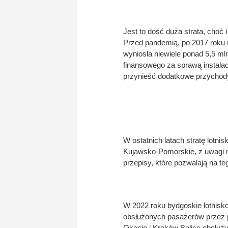
Jest to dość duża strata, choć 
Przed pandemią, po 2017 roku 
wyniosła niewiele ponad 5,5 ml
finansowego za sprawą instalacj
przynieść dodatkowe przychod
W ostatnich latach stratę lot
Kujawsko-Pomorskie, z uwagi n
przepisy, które pozwalają na te
W 2022 roku bydgoskie lotnisko
obsłużonych pasażerów przez p
Okęcie i Kraków Balice obsłuż