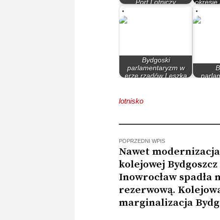
Port Lotniczy
okresie
Bydgoszcz-Toruń?
Bydgoski
parlamentaryzm w
B
erze rządów Leszka
parla
Millera…
l
lotnisko
POPRZEDNI WPIS
Nawet modernizacja 
kolejowej Bydgoszcz
Inowrocław spadła n
rezerwową. Kolejow
marginalizacja Bydg