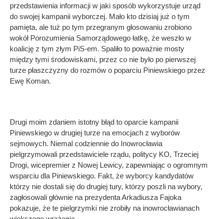
przedstawienia informacji w jaki sposób wykorzystuje urząd
do swojej kampanii wyborczej. Mało kto dzisiaj już o tym
pamięta, ale tuż po tym przegranym głosowaniu zrobiono
wokół Porozumienia Samorządowego łatkę, że weszło w
koalicję z tym złym PiS-em. Spaliło to poważnie mosty
między tymi środowiskami, przez co nie było po pierwszej
turze płaszczyzny do rozmów o poparciu Piniewskiego przez
Ewę Koman.
Drugi moim zdaniem istotny błąd to oparcie kampanii
Piniewskiego w drugiej turze na emocjach z wyborów
sejmowych. Niemal codziennie do Inowrocławia
pielgrzymowali przedstawiciele rządu, politycy KO, Trzeciej
Drogi, wicepremier z Nowej Lewicy, zapewniając o ogromnym
wsparciu dla Piniewskiego. Fakt, że wyborcy kandydatów
którzy nie dostali się do drugiej tury, którzy poszli na wybory,
zagłosowali głównie na prezydenta Arkadiusza Fajoka
pokazuje, że te pielgrzymki nie zrobiły na inowrocławianach
większego wrażenia.