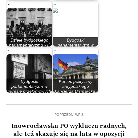
Millera…
rządów PO – PiS
Dzieje bydgoskiego
Bydgoski
parlamentaryzmu - II
parlamentaryzm w
Rzeczypospolita
latach 90
Bydgoski
Koniec polityczny
parlamentaryzm w
antypolskiego
okresie przełomowych
kanclerza Bismarcka.
lat 80.
…
POPRZEDNI WPIS
Inowrocławska PO wyklucza radnych,
ale też skazuje się na lata w opozycji