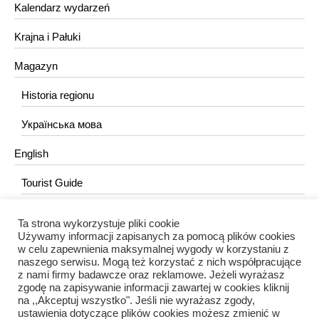
Kalendarz wydarzeń
Krajna i Pałuki
Magazyn
Historia regionu
Українська мова
English
Tourist Guide
Ta strona wykorzystuje pliki cookie
KONTAKT
Używamy informacji zapisanych za pomocą plików cookies
w celu zapewnienia maksymalnej wygody w korzystaniu z
redakcja@portalkujawski.pl
naszego serwisu. Mogą też korzystać z nich współpracujące
z nami firmy badawcze oraz reklamowe. Jeżeli wyrażasz
Redakcja
zgodę na zapisywanie informacji zawartej w cookies kliknij
na ,,Akceptuj wszystko". Jeśli nie wyrażasz zgody,
ustawienia dotyczące plików cookies możesz zmienić w