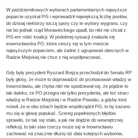
W październikowych wyborach parlamentarnych najwyższe
poparcie uzyskał PiS i wprowadził największą liczbę posłów,
do dzisiaj niektórzy toczą spory czy te wybory wygrano, czy
nie bo jednak rząd Morawieckiego upadł, bo nikt nie chciał z
PiS-em robić koalicji. W podobnej sytuacji znalazła się
inowrocławska PO, która cieszy się w tym mieście
najwyższym poparciem, ale żadne z ugrupowań obecnych w
Radzie Miejskiej nie chce z nią współpracować.
Gdy były prezydent Ryszard Brejza przechodził do Senatu RP
były głosy, że może to doprowadzić do przetasowań władzy w
Inowrocławiu, ale chyba nikt nie spodziewał się, że pójdzie to
tak daleko, że PO przegra nie tylko prezydenta, ale też straci
władzę w Radzie Miejskiej i w Radzie Powiatu, a gdyby ktoś
mówił, że w obu izbach będzie współrządził PiS, to by kazano
mu się w głowę popukać. Szereg popełnionych błędów
sprawiło, że tak się stało, a jak nie dojdzie do wewnętrznej
refleksji, to taki stan rzeczy może się w Inowrocławiu
zachować na znacznie dłużej niż data kolejnych wyborów,