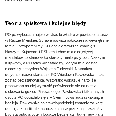
Teoria spiskowa i kolejne błędy
PO po wyborach najpierw straciło władzę w powiecie, a teraz
w Radzie Miejskiej. Sprawa powiatu pokazuje na wewnętrzne
tarcia – przypomnijmy, KO chciało zawrzeć koalicję z
Naszymi Kujawami i PSL-em i choć miało najwięcej
mandatów, to stanowisko starosty miało przypaść Naszym
Kujawom, a PO tylko wicestarosty, którym miał dostać
niedoszły prezydent Wojciech Piniewski. Natomiast
dotychczasowa starosta z PO Wiesława Pawłowska miała
zostać bez stanowiska. Wszystko wskazuje na to, że
próbowano na niej wymusić poświęcenie się na rzecz
ulokowania gdzieś Piniewskiego. Pawłowska i kilka innych
osób z PO dogadało się z PiS-em i powstała zaskakująca
koalicja. Pawłowska najprawdopodobniej zostanie za karę
usunięta z partii, ale ma dużą szansę przez najbliższe 5 lat
być starostą, a potem bodajże będzie już i tak emerytką, z