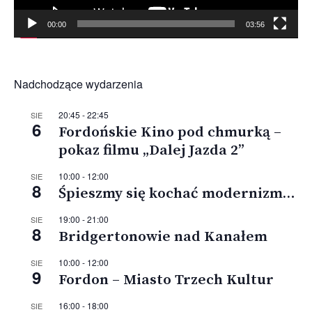
00:00
03:56
Nadchodzące wydarzenia
20:45
-
22:45
SIE
6
Fordońskie Kino pod chmurką –
pokaz filmu „Dalej Jazda 2”
10:00
-
12:00
SIE
8
Śpieszmy się kochać modernizm…
19:00
-
21:00
SIE
8
Bridgertonowie nad Kanałem
10:00
-
12:00
SIE
9
Fordon – Miasto Trzech Kultur
16:00
-
18:00
SIE