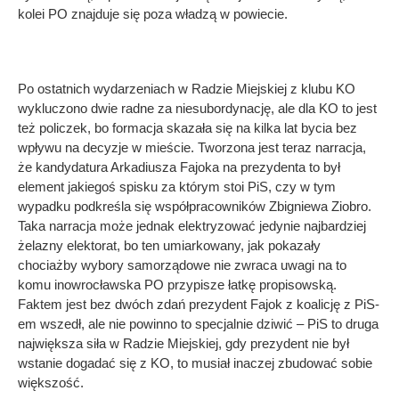
kolei PO znajduje się poza władzą w powiecie.
Po ostatnich wydarzeniach w Radzie Miejskiej z klubu KO
wykluczono dwie radne za niesubordynację, ale dla KO to jest
też policzek, bo formacja skazała się na kilka lat bycia bez
wpływu na decyzje w mieście. Tworzona jest teraz narracja,
że kandydatura Arkadiusza Fajoka na prezydenta to był
element jakiegoś spisku za którym stoi PiS, czy w tym
wypadku podkreśla się współpracowników Zbigniewa Ziobro.
Taka narracja może jednak elektryzować jedynie najbardziej
żelazny elektorat, bo ten umiarkowany, jak pokazały
chociażby wybory samorządowe nie zwraca uwagi na to
komu inowrocławska PO przypisze łatkę propisowską.
Faktem jest bez dwóch zdań prezydent Fajok z koalicję z PiS-
em wszedł, ale nie powinno to specjalnie dziwić – PiS to druga
największa siła w Radzie Miejskiej, gdy prezydent nie był
wstanie dogadać się z KO, to musiał inaczej zbudować sobie
większość.