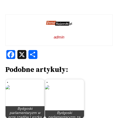
admin
Facebook
X
Share
Podobne artykuły:
Bydgoski
parlamentaryzm w
Bydgoski
erze rządów Leszka
parlamentaryzm za