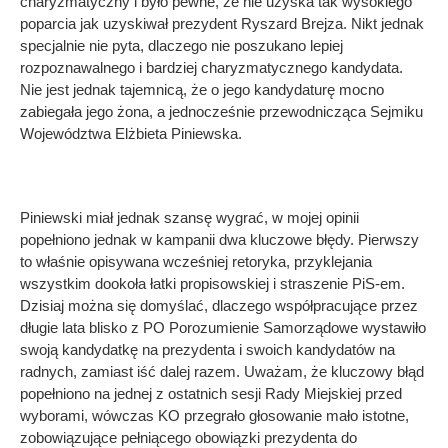
charyzmatyczny i było pewne, że nie uzyska tak wysokiego
poparcia jak uzyskiwał prezydent Ryszard Brejza. Nikt jednak
specjalnie nie pyta, dlaczego nie poszukano lepiej
rozpoznawalnego i bardziej charyzmatycznego kandydata.
Nie jest jednak tajemnicą, że o jego kandydaturę mocno
zabiegała jego żona, a jednocześnie przewodnicząca Sejmiku
Województwa Elżbieta Piniewska.
Piniewski miał jednak szansę wygrać, w mojej opinii
popełniono jednak w kampanii dwa kluczowe błędy. Pierwszy
to właśnie opisywana wcześniej retoryka, przyklejania
wszystkim dookoła łatki propisowskiej i straszenie PiS-em.
Dzisiaj można się domyślać, dlaczego współpracujące przez
długie lata blisko z PO Porozumienie Samorządowe wystawiło
swoją kandydatkę na prezydenta i swoich kandydatów na
radnych, zamiast iść dalej razem. Uważam, że kluczowy błąd
popełniono na jednej z ostatnich sesji Rady Miejskiej przed
wyborami, wówczas KO przegrało głosowanie mało istotne,
zobowiązujące pełniącego obowiązki prezydenta do