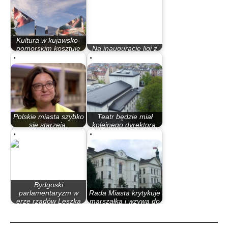
Kultura w kujawsko-
pomorskim kosztuje
Na inauguracje ligi z
ogromne…
Jagiellonią Białystok
Polskie miasta szybko
Teatr będzie miał
się starzeją.
kolejnego dyrektora.
Demografia…
Radni podjęli…
Bydgoski
parlamentaryzm w
Rada Miasta krytykuje
erze rządów Leszka
marszałka i wzywa do
Millera…
wyjaśnień