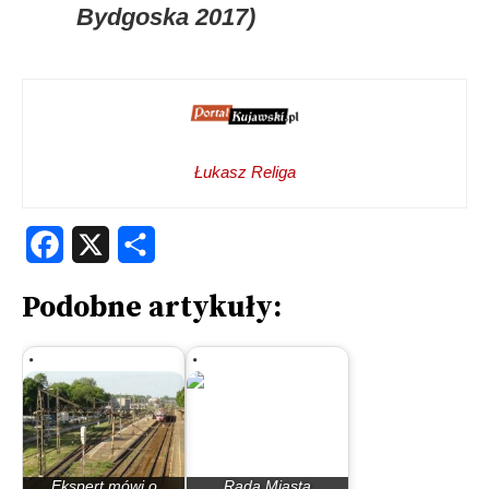
Bydgoska 2017)
Łukasz Religa
Facebook
X
Share
Podobne artykuły:
Ekspert mówi o
Rada Miasta