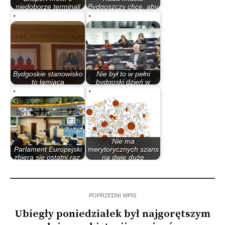
niedoborze terminali
Bydgoszczy chce, aby
kolejowych w…
miasto znalazło się…
Bydgoskie stanowisko
Nie był to w pełni
to łamiąca
bydgoski dzień w
poprawność…
Stasburgu. Przez…
Nie ma
Parlament Europejski
merytorycznych szans
zbiera się ostatni raz.
na dwie duże
Środowe…
metropolie…
POPRZEDNI WPIS
Ubiegły poniedziałek był najgorętszym