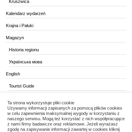
Kruszwica
Kalendarz wydarzeń
Krajna i Pałuki
Magazyn
Historia regionu
Українська мова
English
Tourist Guide
Ta strona wykorzystuje pliki cookie
KONTAKT
Używamy informacji zapisanych za pomocą plików cookies
w celu zapewnienia maksymalnej wygody w korzystaniu z
redakcja@portalkujawski.pl
naszego serwisu. Mogą też korzystać z nich współpracujące
z nami firmy badawcze oraz reklamowe. Jeżeli wyrażasz
Redakcja
zgodę na zapisywanie informacji zawartej w cookies kliknij