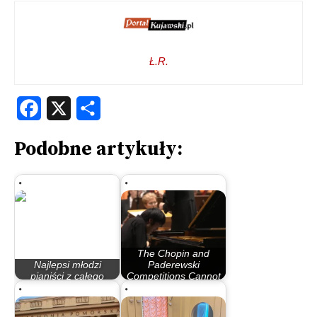
Ł.R.
Facebook
X
Share
Podobne artykuły:
The Chopin and
Najlepsi młodzi
Paderewski
pianiści z całego
Competitions Cannot
świata przyjadą…
Be Compared