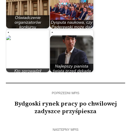
Oświadczenie
organizatorów
Dysputa naukowa, czy
konkursu
Paderewski może dać
Paderewskiego
Bydgoszczy…
Najlepszy pianista
Kto sprowadził
świata przed dekadą
Krzyżaków do Polski?
zachwycał Bydgoszcz
POPRZEDNI WPIS
Bydgoski rynek pracy po chwilowej
zadyszce przyśpiesza
NASTĘPNY WPIS