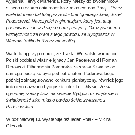
wyjaśnia Henryk Martenka, który należy do zwolenników
silnego utożsamiania maestro z miastem nad Brdą
– Przez
wiele lat mieszkał tutaj przyrodni brat Ignacego Jana, Józef
Paderewski. Nauczyciel w gimnazjum, który jest tutaj
pochowany, cieszył się ogromną estymą. Okazywano mu
wdzięczność za brata z tego powodu, że Bydgoszcz w
Wersalu trafiła do Rzeczypospolitej.
Warto tutaj przypomnieć, że Traktat Wersalski w imieniu
Polski podpisał właśnie Ignacy Jan Paderewski i Roman
Dmowski. Filharmonia Pomorska za spraw Szwalbe od
samego początku była pod patronatem Paderewskiego,
później zainaugurowano konkurs pianistyczny, również jego
imieniem nazwano bydgoskie lotnisko –
Myślę, że dla
ogromnej rzeszy ludzi na świecie Bydgoszcz wryła się w
świadomość jako miasto bardzo ściśle związane z
Paderewskim.
W półfinałowej 10. występuje też jeden Polak – Michał
Oleszak.