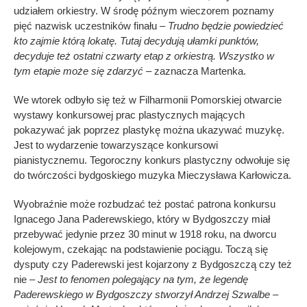
udziałem orkiestry. W środę późnym wieczorem poznamy
pięć nazwisk uczestników finału –
Trudno będzie powiedzieć
kto zajmie którą lokatę. Tutaj decydują ułamki punktów,
decyduje też ostatni czwarty etap z orkiestrą. Wszystko w
tym etapie może się zdarzyć
– zaznacza Martenka.
We wtorek odbyło się też w Filharmonii Pomorskiej otwarcie
wystawy konkursowej prac plastycznych mających
pokazywać jak poprzez plastykę można ukazywać muzykę.
Jest to wydarzenie towarzyszące konkursowi
pianistycznemu. Tegoroczny konkurs plastyczny odwołuje się
do twórczości bydgoskiego muzyka Mieczysława Karłowicza.
Wyobraźnie może rozbudzać też postać patrona konkursu
Ignacego Jana Paderewskiego, który w Bydgoszczy miał
przebywać jedynie przez 30 minut w 1918 roku, na dworcu
kolejowym, czekając na podstawienie pociągu. Toczą się
dysputy czy Paderewski jest kojarzony z Bydgoszczą czy też
nie
– Jest to fenomen polegający na tym, że legendę
Paderewskiego w Bydgoszczy stworzył Andrzej Szwalbe –