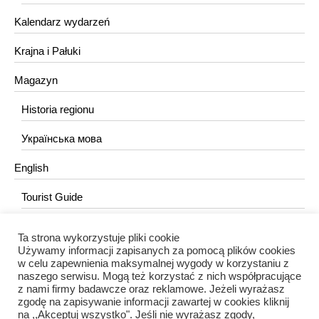
Kalendarz wydarzeń
Krajna i Pałuki
Magazyn
Historia regionu
Українська мова
English
Tourist Guide
Ta strona wykorzystuje pliki cookie
KONTAKT
Używamy informacji zapisanych za pomocą plików cookies
w celu zapewnienia maksymalnej wygody w korzystaniu z
redakcja@portalkujawski.pl
naszego serwisu. Mogą też korzystać z nich współpracujące
z nami firmy badawcze oraz reklamowe. Jeżeli wyrażasz
Redakcja
zgodę na zapisywanie informacji zawartej w cookies kliknij
na ,,Akceptuj wszystko". Jeśli nie wyrażasz zgody,