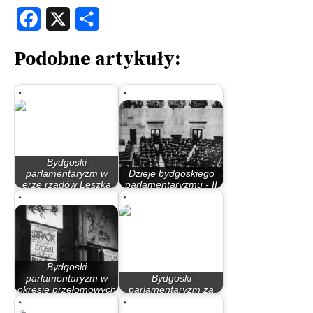
Facebook
X
Share
Podobne artykuły:
Bydgoski
parlamentaryzm w
Dzieje bydgoskiego
erze rządów Leszka
parlamentaryzmu - II
Millera…
Rzeczypospolita
Bydgoski
parlamentaryzm w
Bydgoski
okresie przełomowych
parlamentaryzm za
lat 80.
rządów PO – PiS