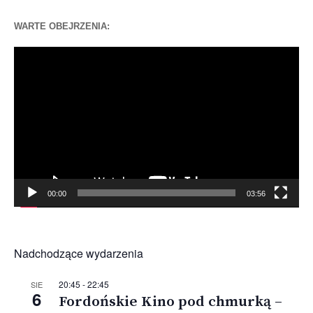
WARTE OBEJRZENIA:
Odtwarzacz
video
00:00
03:56
Nadchodzące wydarzenia
20:45
-
22:45
SIE
6
Fordońskie Kino pod chmurką –