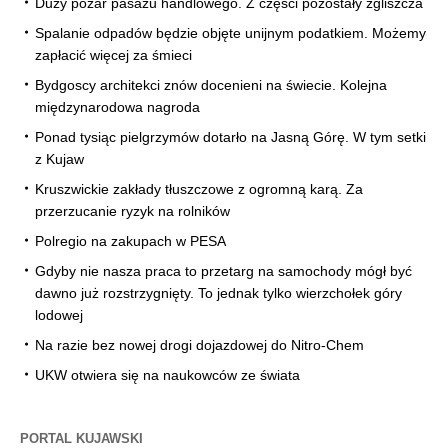
Duży pożar pasażu handlowego. Z części pozostały zgliszcza
Spalanie odpadów będzie objęte unijnym podatkiem. Możemy
zapłacić więcej za śmieci
Bydgoscy architekci znów docenieni na świecie. Kolejna
międzynarodowa nagroda
Ponad tysiąc pielgrzymów dotarło na Jasną Górę. W tym setki
z Kujaw
Kruszwickie zakłady tłuszczowe z ogromną karą. Za
przerzucanie ryzyk na rolników
Polregio na zakupach w PESA
Gdyby nie nasza praca to przetarg na samochody mógł być
dawno już rozstrzygnięty. To jednak tylko wierzchołek góry
lodowej
Na razie bez nowej drogi dojazdowej do Nitro-Chem
UKW otwiera się na naukowców ze świata
PORTAL KUJAWSKI