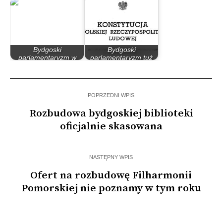
Bydgoski
Bydgoski
parlamentaryzm w
parlamentaryzm tuż
latach 90
po II wojnie światowej
POPRZEDNI WPIS
Rozbudowa bydgoskiej biblioteki
oficjalnie skasowana
NASTĘPNY WPIS
Ofert na rozbudowę Filharmonii
Pomorskiej nie poznamy w tym roku